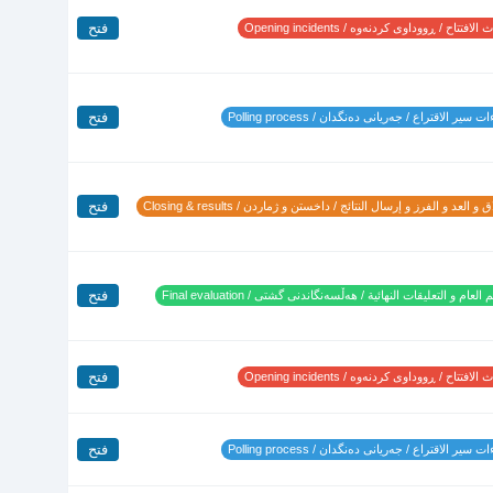
فتح
لافتتاح / ڕووداوی کردنەوە / Opening incidents
فتح
 سير الاقتراع / جەریانی دەنگدان / Polling process
فتح
 و العد و الفرز و إرسال النتائج / داخستن و ژماردن / Closing & results
فتح
 العام و التعليقات النهائية / هەڵسەنگاندنی گشتی / Final evaluation
فتح
لافتتاح / ڕووداوی کردنەوە / Opening incidents
فتح
 سير الاقتراع / جەریانی دەنگدان / Polling process