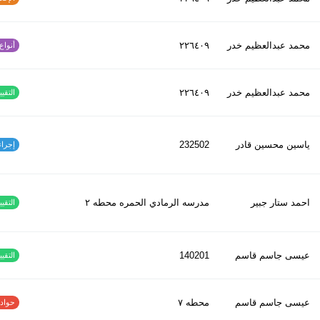
محمد عبدالعظیم خدر
٢٢٦٤٠٩
أنواع ا
محمد عبدالعظیم خدر
٢٢٦٤٠٩
التقييم
ياسين محسين قادر
232502
إجراءات
احمد ستار جبير
مدرسه الرمادي الحمره محطه ٢
التقييم
عيسى جاسم قاسم
140201
التقييم
عيسى جاسم قاسم
محطه ٧
حوادث ا