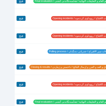
فتح
 العام و التعليقات النهائية / هەڵسەنگاندنی گشتی / Final evaluation
فتح
لافتتاح / ڕووداوی کردنەوە / Opening incidents
فتح
لافتتاح / ڕووداوی کردنەوە / Opening incidents
فتح
 سير الاقتراع / جەریانی دەنگدان / Polling process
فتح
 و العد و الفرز و إرسال النتائج / داخستن و ژماردن / Closing & results
فتح
لافتتاح / ڕووداوی کردنەوە / Opening incidents
فتح
 العام و التعليقات النهائية / هەڵسەنگاندنی گشتی / Final evaluation