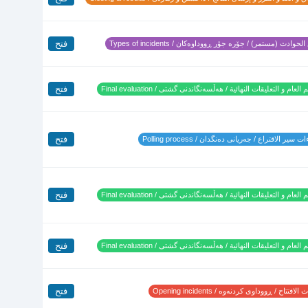
فتح
لحوادث (مستمر) / جۆرە جۆر ڕووداوەکان / Types of incidents
فتح
 العام و التعليقات النهائية / هەڵسەنگاندنی گشتی / Final evaluation
فتح
 سير الاقتراع / جەریانی دەنگدان / Polling process
فتح
 العام و التعليقات النهائية / هەڵسەنگاندنی گشتی / Final evaluation
فتح
 العام و التعليقات النهائية / هەڵسەنگاندنی گشتی / Final evaluation
فتح
لافتتاح / ڕووداوی کردنەوە / Opening incidents