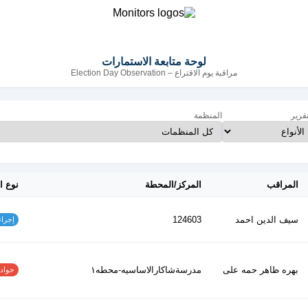
لوحة متابعة الاستمارات
مراقبة يوم الاقتراع – Election Day Observation
تقرير
المنظمة
المراقب
المركز/المحطة
نوع ا
سيف الدين احمد
124603
إجراءات
بهره ظاهر حمه على
مدرسةشاكارالاساسيه-محطه١
حوادث ا