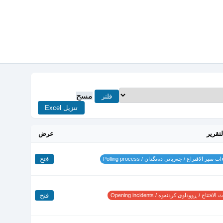
مسح
فلتر
تنزيل Excel
لتقرير
عرض
فتح
 سير الاقتراع / جەریانی دەنگدان / Polling process
فتح
لافتتاح / ڕووداوی کردنەوە / Opening incidents