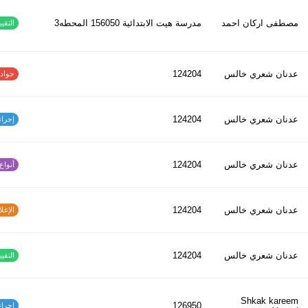
مصطفى اركان احمد
مدرسة هيت الابتدائية 156050 المحطه3
التقييم
عدنان شعري خالس
124204
حوادث ا
عدنان شعري خالس
124204
إجراءات
عدنان شعري خالس
124204
أنواع ا
عدنان شعري خالس
124204
الإغلاق
عدنان شعري خالس
124204
التقييم
Shkak kareem
126950
إجراءات