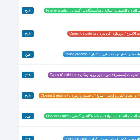
فتح
 العام و التعليقات النهائية / هەڵسەنگاندنی گشتی / Final evaluation
فتح
لافتتاح / ڕووداوی کردنەوە / Opening incidents
فتح
 سير الاقتراع / جەریانی دەنگدان / Polling process
فتح
لحوادث (مستمر) / جۆرە جۆر ڕووداوەکان / Types of incidents
فتح
 و العد و الفرز و إرسال النتائج / داخستن و ژماردن / Closing & results
فتح
 العام و التعليقات النهائية / هەڵسەنگاندنی گشتی / Final evaluation
فتح
 سير الاقتراع / جەریانی دەنگدان / Polling process