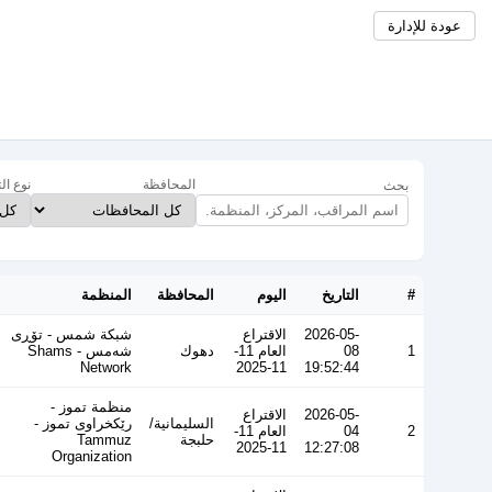
عودة للإدارة
المحافظة
نوع ال
بحث
#
التاريخ
اليوم
المحافظة
المنظمة
2026-05-
الاقتراع
شبكة شمس - تۆڕی
1
08
العام 11-
دهوك
شەمس - Shams
Network
11-2025
19:52:44
منظمة تموز -
2026-05-
الاقتراع
السليمانية/
رێکخراوی تموز -
2
04
العام 11-
حلبجة
Tammuz
11-2025
12:27:08
Organization