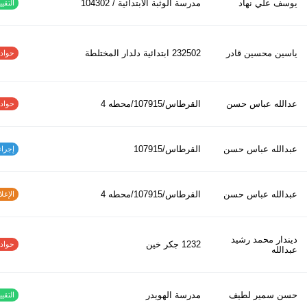
يوسف علي نهاد
مدرسة الوثبة الابتدائية / 104302
التقييم
ياسين محسين قادر
232502 ابتدائیة دلدار المختلطة
حوادث ا
عدالله عباس حسن
القرطاس/107915/محطه 4
حوادث ا
عبدالله عباس حسن
القرطاس/107915
إجراءات
عبدالله عباس حسن
القرطاس/107915/محطه 4
الإغلاق
ديندار محمد رشيد
1232 جكر خين
حوادث ا
عبدالله
حسن سمير لطيف
مدرسة الهويدر
التقييم