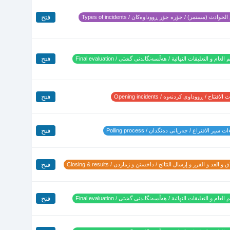
فتح
لحوادث (مستمر) / جۆرە جۆر ڕووداوەکان / Types of incidents
فتح
 العام و التعليقات النهائية / هەڵسەنگاندنی گشتی / Final evaluation
فتح
لافتتاح / ڕووداوی کردنەوە / Opening incidents
فتح
 سير الاقتراع / جەریانی دەنگدان / Polling process
فتح
 و العد و الفرز و إرسال النتائج / داخستن و ژماردن / Closing & results
فتح
 العام و التعليقات النهائية / هەڵسەنگاندنی گشتی / Final evaluation