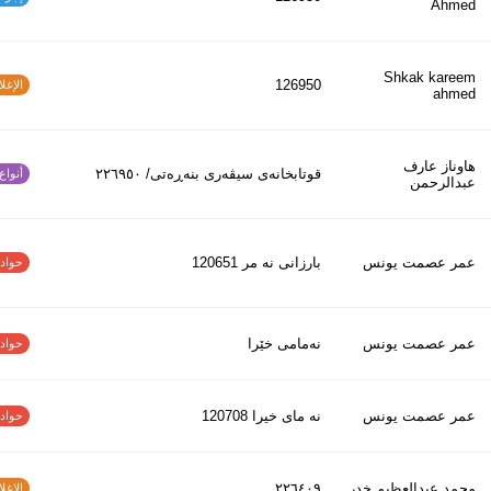
Ahmed
Shkak kareem
126950
الإغلاق
ahmed
هاوناز عارف
قوتابخانەی سیڤەری بنەڕەتی/ ٢٢٦٩٥٠
أنواع ا
عبدالرحمن
عمر عصمت يونس
بارزانى نه مر 120651
حوادث ا
عمر عصمت يونس
نەمامی خێرا
حوادث ا
عمر عصمت يونس
نه ماى خيرا 120708
حوادث ا
محمد عبدالعظیم خدر
٢٢٦٤٠٩
الإغلاق