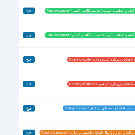
فتح
لعام و التعليقات النهائية / هەڵسەنگاندنی گشتی / Final evaluation
فتح
لعام و التعليقات النهائية / هەڵسەنگاندنی گشتی / Final evaluation
فتح
تتاح / ڕووداوی کردنەوە / Opening incidents
فتح
تتاح / ڕووداوی کردنەوە / Opening incidents
فتح
ير الاقتراع / جەریانی دەنگدان / Polling process
فتح
 العد و الفرز و إرسال النتائج / داخستن و ژماردن / Closing & results