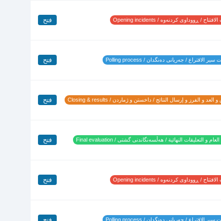
فتح
تتاح / ڕووداوی کردنەوە / Opening incidents
فتح
ير الاقتراع / جەریانی دەنگدان / Polling process
فتح
 العد و الفرز و إرسال النتائج / داخستن و ژماردن / Closing & results
فتح
لعام و التعليقات النهائية / هەڵسەنگاندنی گشتی / Final evaluation
فتح
تتاح / ڕووداوی کردنەوە / Opening incidents
فتح
ير الاقتراع / جەریانی دەنگدان / Polling process