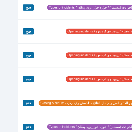
فتح
وادث (مستمر) / جۆرە جۆر ڕووداوەکان / Types of incidents
فتح
تتاح / ڕووداوی کردنەوە / Opening incidents
فتح
تتاح / ڕووداوی کردنەوە / Opening incidents
فتح
تتاح / ڕووداوی کردنەوە / Opening incidents
فتح
 العد و الفرز و إرسال النتائج / داخستن و ژماردن / Closing & results
فتح
وادث (مستمر) / جۆرە جۆر ڕووداوەکان / Types of incidents