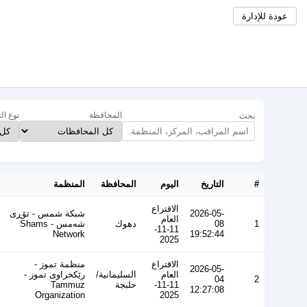
عودة للإدارة
المحافظة
نوع ال
بحث
#
التاريخ
اليوم
المحافظة
المنظمة
الاقتراع
2026-05-
شبكة شمس - تۆڕی
العام
1
08
دهوك
شەمس - Shams
11-11-
Network
19:52:44
2025
الاقتراع
منظمة تموز -
2026-05-
العام
السليمانية/
رێکخراوی تموز -
04
2
11-11-
حلبجة
Tammuz
12:27:08
Organization
2025