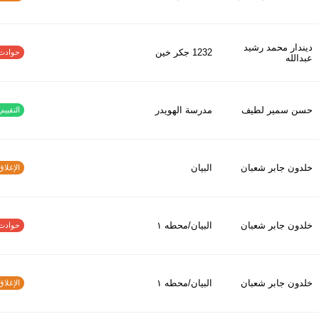
ديندار محمد رشيد
1232 جكر خين
حوادث الاف
عبدالله
حسن سمير لطيف
مدرسة الهويدر
التقييم ا
خلدون جابر شعبان
البيان
الإغلاق و
خلدون جابر شعبان
البيان/محطه ١
حوادث الاف
خلدون جابر شعبان
البيان/محطه ١
الإغلاق و