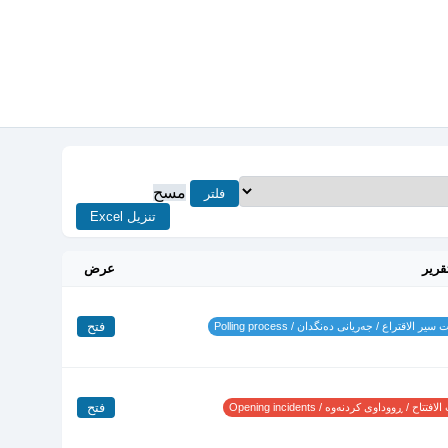
مسح
فلتر
تنزيل Excel
قرير
عرض
فتح
ير الاقتراع / جەریانی دەنگدان / Polling process
فتح
تتاح / ڕووداوی کردنەوە / Opening incidents