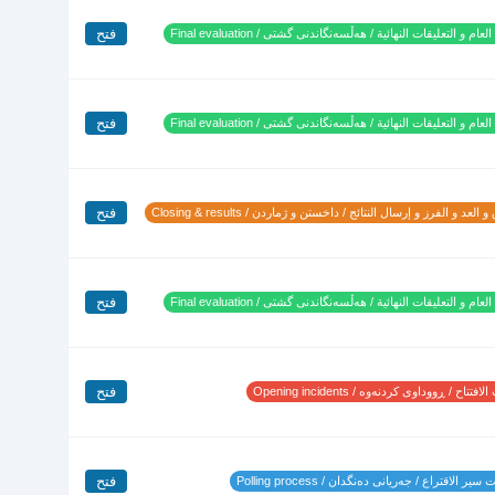
فتح
لعام و التعليقات النهائية / هەڵسەنگاندنی گشتی / Final evaluation
فتح
لعام و التعليقات النهائية / هەڵسەنگاندنی گشتی / Final evaluation
فتح
 العد و الفرز و إرسال النتائج / داخستن و ژماردن / Closing & results
فتح
لعام و التعليقات النهائية / هەڵسەنگاندنی گشتی / Final evaluation
فتح
تتاح / ڕووداوی کردنەوە / Opening incidents
فتح
ير الاقتراع / جەریانی دەنگدان / Polling process