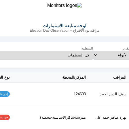
لوحة متابعة الاستمارات
مراقبة يوم الاقتراع – Election Day Observation
تقرير
المنظمة
المراقب
المركز/المحطة
نوع الت
سيف الدين احمد
124603
إجراءات س
بهره ظاهر حمه على
مدرسةشاكارالاساسيه-محطه١
حوادث الاف