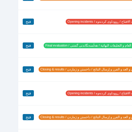
فتح
تتاح / ڕووداوی کردنەوە / Opening incidents
فتح
لعام و التعليقات النهائية / هەڵسەنگاندنی گشتی / Final evaluation
فتح
 العد و الفرز و إرسال النتائج / داخستن و ژماردن / Closing & results
فتح
تتاح / ڕووداوی کردنەوە / Opening incidents
فتح
 العد و الفرز و إرسال النتائج / داخستن و ژماردن / Closing & results