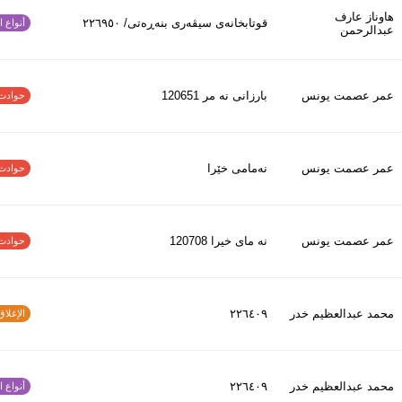
هاوناز عارف
قوتابخانەی سیڤەری بنەڕەتی/ ٢٢٦٩٥٠
أنواع الح
عبدالرحمن
عمر عصمت يونس
بارزانى نه مر 120651
حوادث الاف
عمر عصمت يونس
نەمامی خێرا
حوادث الاف
عمر عصمت يونس
نه ماى خيرا 120708
حوادث الاف
محمد عبدالعظیم خدر
٢٢٦٤٠٩
الإغلاق و
محمد عبدالعظیم خدر
٢٢٦٤٠٩
أنواع الح