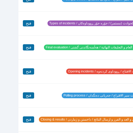
فتح
وادث (مستمر) / جۆرە جۆر ڕووداوەکان / Types of incidents
فتح
لعام و التعليقات النهائية / هەڵسەنگاندنی گشتی / Final evaluation
فتح
تتاح / ڕووداوی کردنەوە / Opening incidents
فتح
ير الاقتراع / جەریانی دەنگدان / Polling process
فتح
 العد و الفرز و إرسال النتائج / داخستن و ژماردن / Closing & results