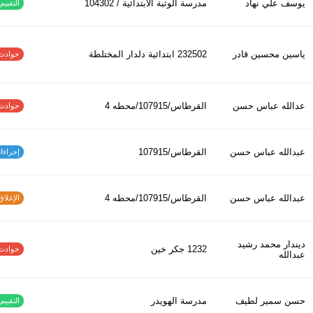
يوسف علي نهاد
مدرسة الوثبة الابتدائية / 104302
التقييم ا
ياسين محسين قادر
232502 ابتدائیة دلدار المختلطة
حوادث الاف
عدالله عباس حسن
القرطاس/107915/محطه 4
حوادث الاف
عبدالله عباس حسن
القرطاس/107915
إجراءات س
عبدالله عباس حسن
القرطاس/107915/محطه 4
الإغلاق و
ديندار محمد رشيد
1232 جكر خين
حوادث الاف
عبدالله
حسن سمير لطيف
مدرسة الهويدر
التقييم ا