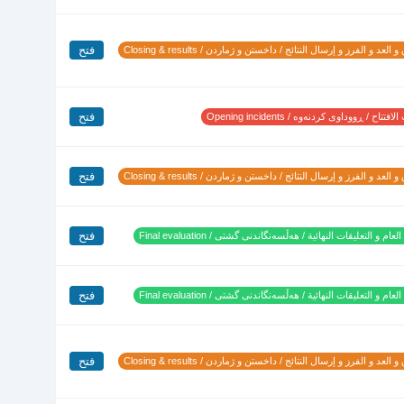
فتح
 العد و الفرز و إرسال النتائج / داخستن و ژماردن / Closing & results
فتح
تتاح / ڕووداوی کردنەوە / Opening incidents
فتح
 العد و الفرز و إرسال النتائج / داخستن و ژماردن / Closing & results
فتح
لعام و التعليقات النهائية / هەڵسەنگاندنی گشتی / Final evaluation
فتح
لعام و التعليقات النهائية / هەڵسەنگاندنی گشتی / Final evaluation
فتح
 العد و الفرز و إرسال النتائج / داخستن و ژماردن / Closing & results