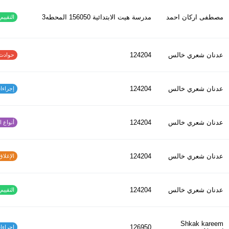
مصطفى اركان احمد
مدرسة هيت الابتدائية 156050 المحطه3
التقييم ا
عدنان شعري خالس
124204
حوادث الاف
عدنان شعري خالس
124204
إجراءات س
عدنان شعري خالس
124204
أنواع الح
عدنان شعري خالس
124204
الإغلاق و
عدنان شعري خالس
124204
التقييم ا
Shkak kareem
126950
إجراءات س