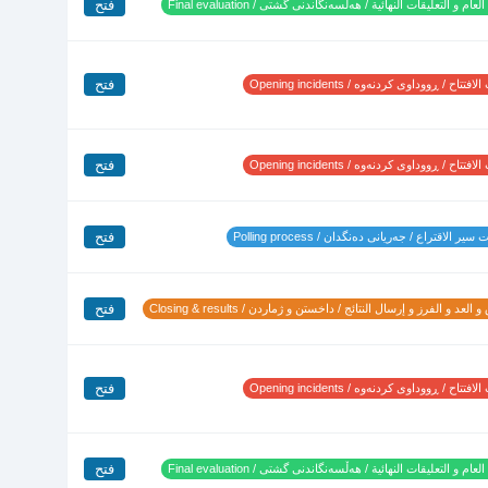
فتح
لعام و التعليقات النهائية / هەڵسەنگاندنی گشتی / Final evaluation
فتح
تتاح / ڕووداوی کردنەوە / Opening incidents
فتح
تتاح / ڕووداوی کردنەوە / Opening incidents
فتح
ير الاقتراع / جەریانی دەنگدان / Polling process
فتح
 العد و الفرز و إرسال النتائج / داخستن و ژماردن / Closing & results
فتح
تتاح / ڕووداوی کردنەوە / Opening incidents
فتح
لعام و التعليقات النهائية / هەڵسەنگاندنی گشتی / Final evaluation