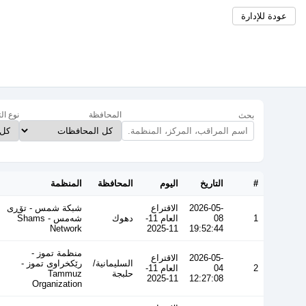
عودة للإدارة
المحافظة
نوع ال
بحث
#
التاريخ
اليوم
المحافظة
المنظمة
2026-05-
الاقتراع
شبكة شمس - تۆڕی
1
08
العام 11-
دهوك
شەمس - Shams
Network
11-2025
19:52:44
منظمة تموز -
2026-05-
الاقتراع
السليمانية/
رێکخراوی تموز -
2
04
العام 11-
حلبجة
Tammuz
11-2025
12:27:08
Organization