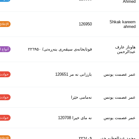
Ahmed
Shkak kareem
126950
الإغلاق و
ahmed
هاوناز عارف
قوتابخانەی سیڤەری بنەڕەتی/ ٢٢٦٩٥٠
أنواع الح
عبدالرحمن
عمر عصمت يونس
بارزانى نه مر 120651
حوادث الاف
عمر عصمت يونس
نەمامی خێرا
حوادث الاف
عمر عصمت يونس
نه ماى خيرا 120708
حوادث الاف
محمد عبدالعظیم خدر
٢٢٦٤٠٩
الإغلاق و