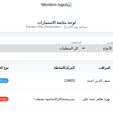
لوحة متابعة الاستمارات
مراقبة يوم الاقتراع – Election Day Observation
تقرير
المنظمة
المراقب
المركز/المحطة
نوع الت
سيف الدين احمد
124603
إجراءات س
بهره ظاهر حمه على
مدرسةشاكارالاساسيه-محطه١
حوادث الاف