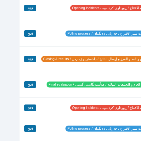
فتح
تتاح / ڕووداوی کردنەوە / Opening incidents
فتح
ير الاقتراع / جەریانی دەنگدان / Polling process
فتح
 العد و الفرز و إرسال النتائج / داخستن و ژماردن / Closing & results
فتح
لعام و التعليقات النهائية / هەڵسەنگاندنی گشتی / Final evaluation
فتح
تتاح / ڕووداوی کردنەوە / Opening incidents
فتح
ير الاقتراع / جەریانی دەنگدان / Polling process