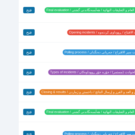
فتح
لعام و التعليقات النهائية / هەڵسەنگاندنی گشتی / Final evaluation
فتح
تتاح / ڕووداوی کردنەوە / Opening incidents
فتح
ير الاقتراع / جەریانی دەنگدان / Polling process
فتح
وادث (مستمر) / جۆرە جۆر ڕووداوەکان / Types of incidents
فتح
 العد و الفرز و إرسال النتائج / داخستن و ژماردن / Closing & results
فتح
لعام و التعليقات النهائية / هەڵسەنگاندنی گشتی / Final evaluation
فتح
ير الاقتراع / جەریانی دەنگدان / Polling process