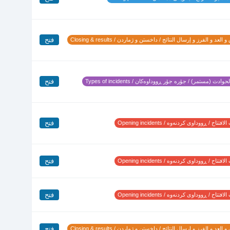
فتح
 العد و الفرز و إرسال النتائج / داخستن و ژماردن / Closing & results
فتح
وادث (مستمر) / جۆرە جۆر ڕووداوەکان / Types of incidents
فتح
تتاح / ڕووداوی کردنەوە / Opening incidents
فتح
تتاح / ڕووداوی کردنەوە / Opening incidents
فتح
تتاح / ڕووداوی کردنەوە / Opening incidents
فتح
 العد و الفرز و إرسال النتائج / داخستن و ژماردن / Closing & results