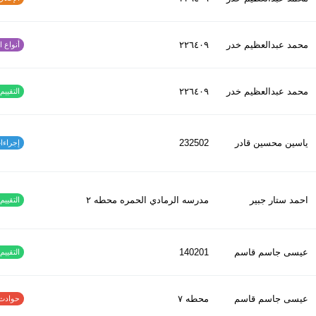
محمد عبدالعظیم خدر
٢٢٦٤٠٩
أنواع الح
محمد عبدالعظیم خدر
٢٢٦٤٠٩
التقييم ا
ياسين محسين قادر
232502
إجراءات س
احمد ستار جبير
مدرسه الرمادي الحمره محطه ٢
التقييم ا
عيسى جاسم قاسم
140201
التقييم ا
عيسى جاسم قاسم
محطه ٧
حوادث الاف