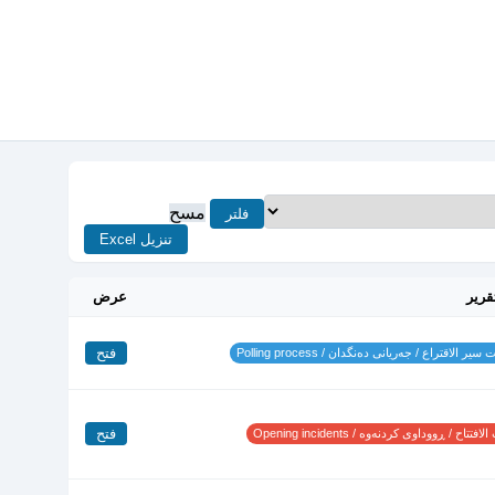
مسح
فلتر
تنزيل Excel
قرير
عرض
فتح
ير الاقتراع / جەریانی دەنگدان / Polling process
فتح
تتاح / ڕووداوی کردنەوە / Opening incidents