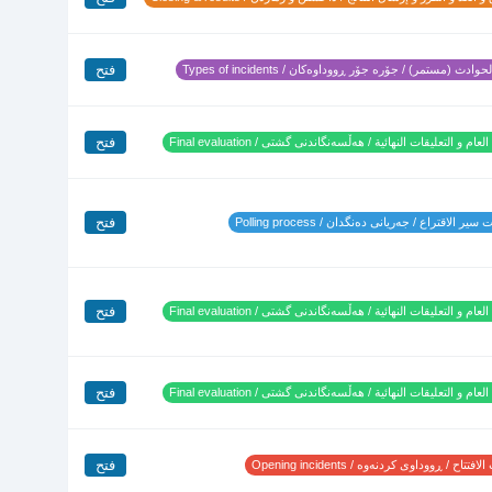
فتح
وادث (مستمر) / جۆرە جۆر ڕووداوەکان / Types of incidents
فتح
لعام و التعليقات النهائية / هەڵسەنگاندنی گشتی / Final evaluation
فتح
ير الاقتراع / جەریانی دەنگدان / Polling process
فتح
لعام و التعليقات النهائية / هەڵسەنگاندنی گشتی / Final evaluation
فتح
لعام و التعليقات النهائية / هەڵسەنگاندنی گشتی / Final evaluation
فتح
تتاح / ڕووداوی کردنەوە / Opening incidents