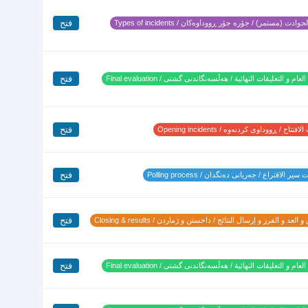
فتح
وادث (مستمر) / جۆرە جۆر ڕووداوەکان / Types of incidents
فتح
لعام و التعليقات النهائية / هەڵسەنگاندنی گشتی / Final evaluation
فتح
تتاح / ڕووداوی کردنەوە / Opening incidents
فتح
ير الاقتراع / جەریانی دەنگدان / Polling process
فتح
 العد و الفرز و إرسال النتائج / داخستن و ژماردن / Closing & results
فتح
لعام و التعليقات النهائية / هەڵسەنگاندنی گشتی / Final evaluation