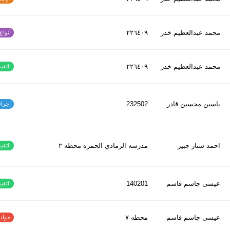
محمد عبدالعظیم خدر
٢٢٦٤٠٩
أنواع ا
محمد عبدالعظیم خدر
٢٢٦٤٠٩
التقييم
ياسين محسين قادر
232502
إجراءات
احمد ستار جبير
مدرسه الرمادي الحمره محطه ٢
التقييم
عيسى جاسم قاسم
140201
التقييم
عيسى جاسم قاسم
محطه ٧
حوادث ا