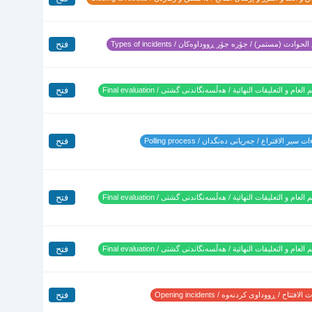
فتح
لحوادث (مستمر) / جۆرە جۆر ڕووداوەکان / Types of incidents
فتح
 العام و التعليقات النهائية / هەڵسەنگاندنی گشتی / Final evaluation
فتح
 سير الاقتراع / جەریانی دەنگدان / Polling process
فتح
 العام و التعليقات النهائية / هەڵسەنگاندنی گشتی / Final evaluation
فتح
 العام و التعليقات النهائية / هەڵسەنگاندنی گشتی / Final evaluation
فتح
لافتتاح / ڕووداوی کردنەوە / Opening incidents