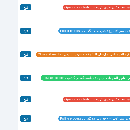
فتح
لافتتاح / ڕووداوی کردنەوە / Opening incidents
فتح
 سير الاقتراع / جەریانی دەنگدان / Polling process
فتح
 و العد و الفرز و إرسال النتائج / داخستن و ژماردن / Closing & results
فتح
 العام و التعليقات النهائية / هەڵسەنگاندنی گشتی / Final evaluation
فتح
لافتتاح / ڕووداوی کردنەوە / Opening incidents
فتح
 سير الاقتراع / جەریانی دەنگدان / Polling process