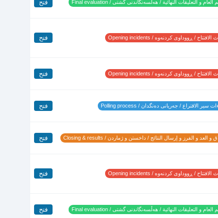
فتح
 العام و التعليقات النهائية / هەڵسەنگاندنی گشتی / Final evaluation
فتح
لافتتاح / ڕووداوی کردنەوە / Opening incidents
فتح
لافتتاح / ڕووداوی کردنەوە / Opening incidents
فتح
 سير الاقتراع / جەریانی دەنگدان / Polling process
فتح
 و العد و الفرز و إرسال النتائج / داخستن و ژماردن / Closing & results
فتح
لافتتاح / ڕووداوی کردنەوە / Opening incidents
فتح
 العام و التعليقات النهائية / هەڵسەنگاندنی گشتی / Final evaluation