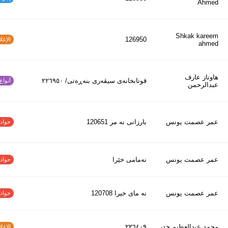
Ahmed
Shkak kareem
126950
الإغلاق
ahmed
هاوناز عارف
قوتابخانەی سیڤەری بنەڕەتی/ ٢٢٦٩٥٠
أنواع ا
عبدالرحمن
عمر عصمت يونس
بارزانى نه مر 120651
حوادث ا
عمر عصمت يونس
نەمامی خێرا
حوادث ا
عمر عصمت يونس
نه ماى خيرا 120708
حوادث ا
محمد عبدالعظیم خدر
٢٢٦٤٠٩
الإغلاق