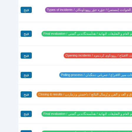
فتح
لحوادث (مستمر) / جۆرە جۆر ڕووداوەکان / Types of incidents
فتح
 العام و التعليقات النهائية / هەڵسەنگاندنی گشتی / Final evaluation
فتح
لافتتاح / ڕووداوی کردنەوە / Opening incidents
فتح
 سير الاقتراع / جەریانی دەنگدان / Polling process
فتح
 و العد و الفرز و إرسال النتائج / داخستن و ژماردن / Closing & results
فتح
 العام و التعليقات النهائية / هەڵسەنگاندنی گشتی / Final evaluation