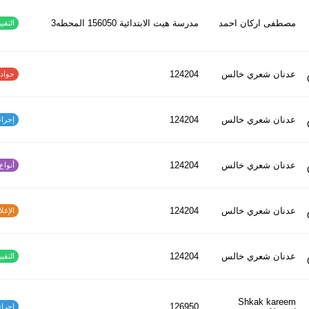
مصطفى اركان احمد
مدرسة هيت الابتدائية 156050 المحطه3
التقييم
عدنان شعري خالس
124204
حوادث ا
عدنان شعري خالس
124204
إجراءات
عدنان شعري خالس
124204
أنواع ا
عدنان شعري خالس
124204
الإغلاق
عدنان شعري خالس
124204
التقييم
Shkak kareem
126950
إجراءات