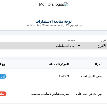
لوحة متابعة الاستمارات
مراقبة يوم الاقتراع – Election Day Observation
تقرير
المنظمة
المراقب
المركز/المحطة
نوع ا
سيف الدين احمد
124603
إجراءات
بهره ظاهر حمه على
مدرسةشاكارالاساسيه-محطه١
حوادث ا