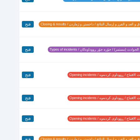
فتح
 و العد و الفرز و إرسال النتائج / داخستن و ژماردن / Closing & results
فتح
لحوادث (مستمر) / جۆرە جۆر ڕووداوەکان / Types of incidents
فتح
لافتتاح / ڕووداوی کردنەوە / Opening incidents
فتح
لافتتاح / ڕووداوی کردنەوە / Opening incidents
فتح
لافتتاح / ڕووداوی کردنەوە / Opening incidents
فتح
 و العد و الفرز و إرسال النتائج / داخستن و ژماردن / Closing & results