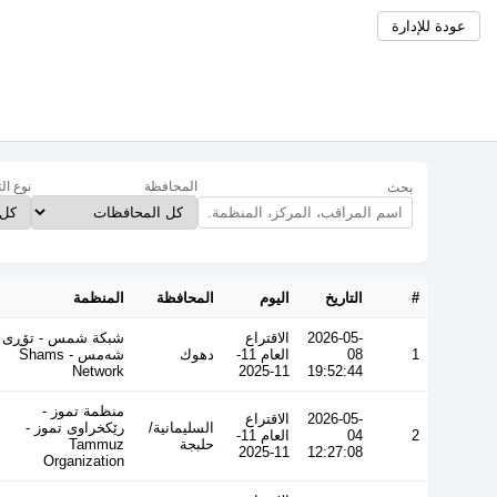
عودة للإدارة
المحافظة
نوع ال
بحث
#
التاريخ
اليوم
المحافظة
المنظمة
2026-05-
الاقتراع
شبكة شمس - تۆڕی
1
08
العام 11-
دهوك
شەمس - Shams
Network
11-2025
19:52:44
منظمة تموز -
2026-05-
الاقتراع
السليمانية/
رێکخراوی تموز -
2
04
العام 11-
حلبجة
Tammuz
11-2025
12:27:08
Organization