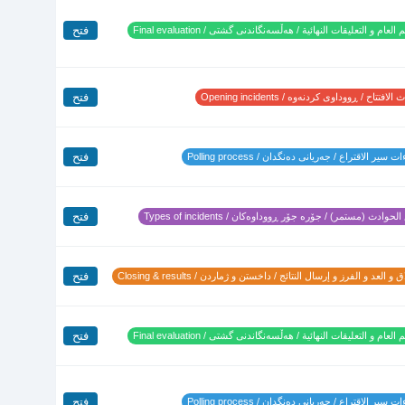
فتح
 العام و التعليقات النهائية / هەڵسەنگاندنی گشتی / Final evaluation
فتح
لافتتاح / ڕووداوی کردنەوە / Opening incidents
فتح
 سير الاقتراع / جەریانی دەنگدان / Polling process
فتح
لحوادث (مستمر) / جۆرە جۆر ڕووداوەکان / Types of incidents
فتح
 و العد و الفرز و إرسال النتائج / داخستن و ژماردن / Closing & results
فتح
 العام و التعليقات النهائية / هەڵسەنگاندنی گشتی / Final evaluation
فتح
 سير الاقتراع / جەریانی دەنگدان / Polling process