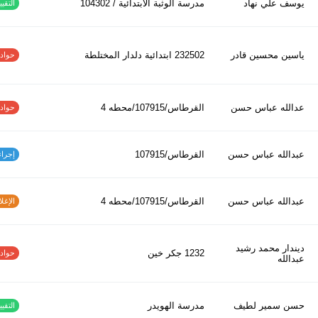
يوسف علي نهاد
مدرسة الوثبة الابتدائية / 104302
التقييم
ياسين محسين قادر
232502 ابتدائیة دلدار المختلطة
حوادث ا
عدالله عباس حسن
القرطاس/107915/محطه 4
حوادث ا
عبدالله عباس حسن
القرطاس/107915
إجراءات
عبدالله عباس حسن
القرطاس/107915/محطه 4
الإغلاق
ديندار محمد رشيد
1232 جكر خين
حوادث ا
عبدالله
حسن سمير لطيف
مدرسة الهويدر
التقييم