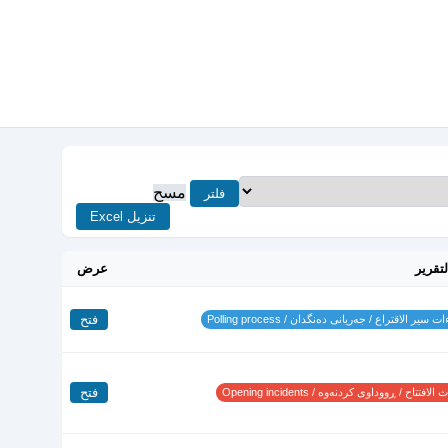
مسح
فلتر
تنزيل Excel
لتقرير
عرض
فتح
 سير الاقتراع / جەریانی دەنگدان / Polling process
فتح
لافتتاح / ڕووداوی کردنەوە / Opening incidents