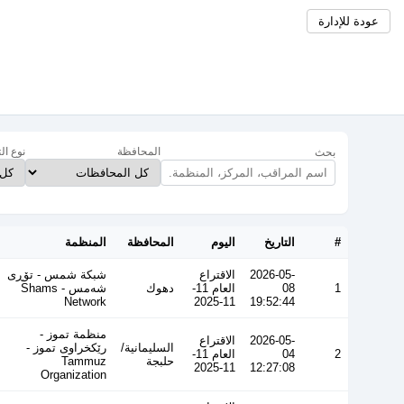
عودة للإدارة
المحافظة
نوع ال
بحث
#
التاريخ
اليوم
المحافظة
المنظمة
2026-05-
الاقتراع
شبكة شمس - تۆڕی
1
08
العام 11-
دهوك
شەمس - Shams
Network
11-2025
19:52:44
منظمة تموز -
2026-05-
الاقتراع
السليمانية/
رێکخراوی تموز -
2
04
العام 11-
حلبجة
Tammuz
11-2025
12:27:08
Organization