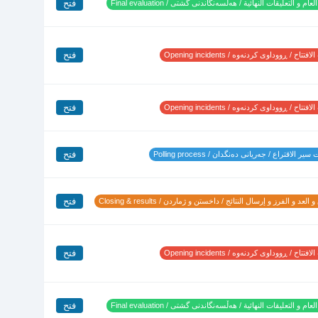
فتح
لعام و التعليقات النهائية / هەڵسەنگاندنی گشتی / Final evaluation
فتح
تتاح / ڕووداوی کردنەوە / Opening incidents
فتح
تتاح / ڕووداوی کردنەوە / Opening incidents
فتح
ير الاقتراع / جەریانی دەنگدان / Polling process
فتح
 العد و الفرز و إرسال النتائج / داخستن و ژماردن / Closing & results
فتح
تتاح / ڕووداوی کردنەوە / Opening incidents
فتح
لعام و التعليقات النهائية / هەڵسەنگاندنی گشتی / Final evaluation