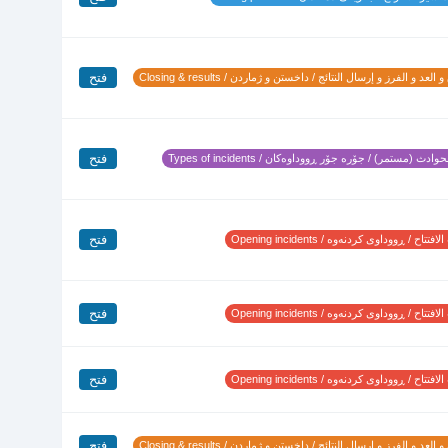
فتح
 العد و الفرز و إرسال النتائج / داخستن و ژماردن / Closing & results
فتح
وادث (مستمر) / جۆرە جۆر ڕووداوەکان / Types of incidents
فتح
تتاح / ڕووداوی کردنەوە / Opening incidents
فتح
تتاح / ڕووداوی کردنەوە / Opening incidents
فتح
تتاح / ڕووداوی کردنەوە / Opening incidents
فتح
 العد و الفرز و إرسال النتائج / داخستن و ژماردن / Closing & results