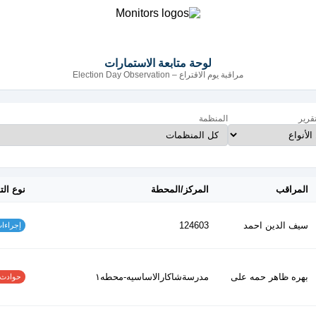
لوحة متابعة الاستمارات
مراقبة يوم الاقتراع – Election Day Observation
تقرير
المنظمة
المراقب
المركز/المحطة
نوع الت
سيف الدين احمد
124603
إجراءات س
بهره ظاهر حمه على
مدرسةشاكارالاساسيه-محطه١
حوادث الاف