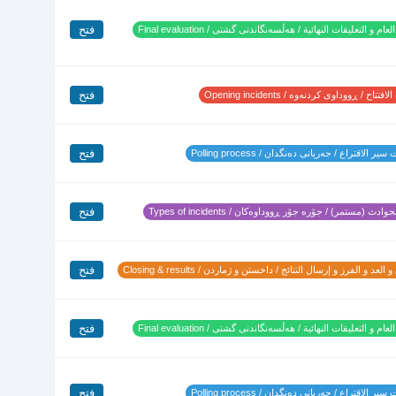
فتح
لعام و التعليقات النهائية / هەڵسەنگاندنی گشتی / Final evaluation
فتح
تتاح / ڕووداوی کردنەوە / Opening incidents
فتح
ير الاقتراع / جەریانی دەنگدان / Polling process
فتح
وادث (مستمر) / جۆرە جۆر ڕووداوەکان / Types of incidents
فتح
 العد و الفرز و إرسال النتائج / داخستن و ژماردن / Closing & results
فتح
لعام و التعليقات النهائية / هەڵسەنگاندنی گشتی / Final evaluation
فتح
ير الاقتراع / جەریانی دەنگدان / Polling process