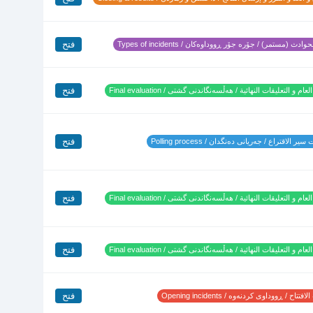
فتح
وادث (مستمر) / جۆرە جۆر ڕووداوەکان / Types of incidents
فتح
لعام و التعليقات النهائية / هەڵسەنگاندنی گشتی / Final evaluation
فتح
ير الاقتراع / جەریانی دەنگدان / Polling process
فتح
لعام و التعليقات النهائية / هەڵسەنگاندنی گشتی / Final evaluation
فتح
لعام و التعليقات النهائية / هەڵسەنگاندنی گشتی / Final evaluation
فتح
تتاح / ڕووداوی کردنەوە / Opening incidents