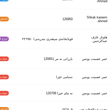
Ahmed
Shkak kareem
126950
الإغلاق و
ahmed
هاوناز عارف
قوتابخانەی سیڤەری بنەڕەتی/ ٢٢٦٩٥٠
أنواع الح
عبدالرحمن
عمر عصمت يونس
بارزانى نه مر 120651
حوادث الاف
عمر عصمت يونس
نەمامی خێرا
حوادث الاف
عمر عصمت يونس
نه ماى خيرا 120708
حوادث الاف
محمد عبدالعظیم خدر
٢٢٦٤٠٩
الإغلاق و