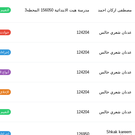
مصطفى اركان احمد
مدرسة هيت الابتدائية 156050 المحطه3
التقييم ا
عدنان شعري خالس
124204
حوادث الاف
عدنان شعري خالس
124204
إجراءات س
عدنان شعري خالس
124204
أنواع الح
عدنان شعري خالس
124204
الإغلاق و
عدنان شعري خالس
124204
التقييم ا
Shkak kareem
126950
إجراءات س