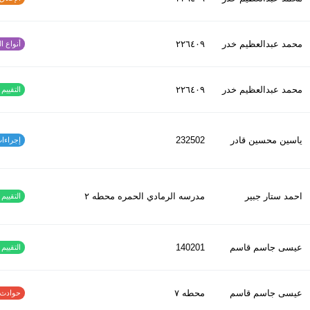
محمد عبدالعظیم خدر
٢٢٦٤٠٩
أنواع الح
محمد عبدالعظیم خدر
٢٢٦٤٠٩
التقييم ا
ياسين محسين قادر
232502
إجراءات س
احمد ستار جبير
مدرسه الرمادي الحمره محطه ٢
التقييم ا
عيسى جاسم قاسم
140201
التقييم ا
عيسى جاسم قاسم
محطه ٧
حوادث الاف