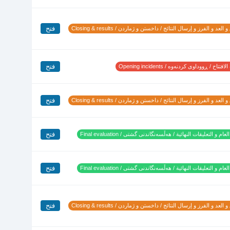
فتح
 العد و الفرز و إرسال النتائج / داخستن و ژماردن / Closing & results
فتح
تتاح / ڕووداوی کردنەوە / Opening incidents
فتح
 العد و الفرز و إرسال النتائج / داخستن و ژماردن / Closing & results
فتح
لعام و التعليقات النهائية / هەڵسەنگاندنی گشتی / Final evaluation
فتح
لعام و التعليقات النهائية / هەڵسەنگاندنی گشتی / Final evaluation
فتح
 العد و الفرز و إرسال النتائج / داخستن و ژماردن / Closing & results