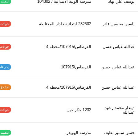
يوسف علي نهاد
مدرسة الوثبة الابتدائية / 104302
التقييم ا
ياسين محسين قادر
232502 ابتدائیة دلدار المختلطة
حوادث الاف
عدالله عباس حسن
القرطاس/107915/محطه 4
حوادث الاف
عبدالله عباس حسن
القرطاس/107915
إجراءات س
عبدالله عباس حسن
القرطاس/107915/محطه 4
الإغلاق و
ديندار محمد رشيد
1232 جكر خين
حوادث الاف
عبدالله
حسن سمير لطيف
مدرسة الهويدر
التقييم ا