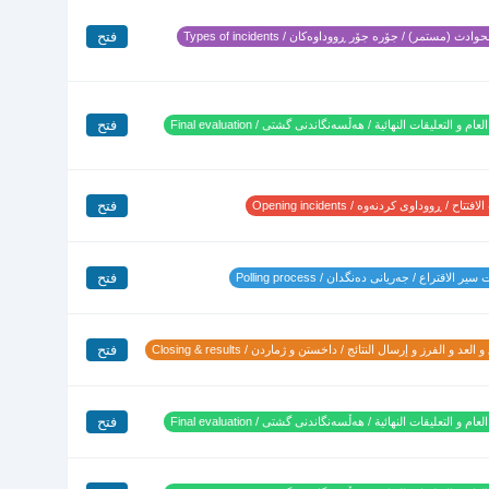
فتح
وادث (مستمر) / جۆرە جۆر ڕووداوەکان / Types of incidents
فتح
لعام و التعليقات النهائية / هەڵسەنگاندنی گشتی / Final evaluation
فتح
تتاح / ڕووداوی کردنەوە / Opening incidents
فتح
ير الاقتراع / جەریانی دەنگدان / Polling process
فتح
 العد و الفرز و إرسال النتائج / داخستن و ژماردن / Closing & results
فتح
لعام و التعليقات النهائية / هەڵسەنگاندنی گشتی / Final evaluation