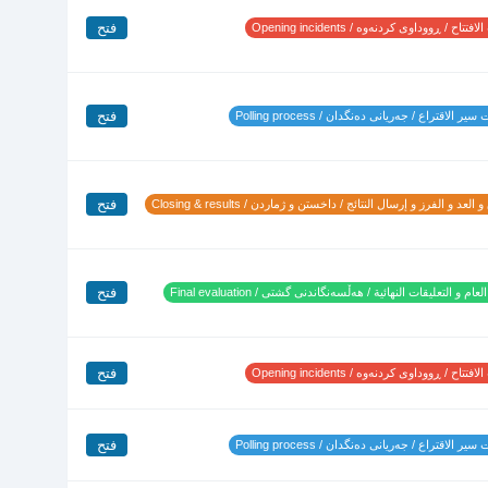
فتح
تتاح / ڕووداوی کردنەوە / Opening incidents
فتح
ير الاقتراع / جەریانی دەنگدان / Polling process
فتح
 العد و الفرز و إرسال النتائج / داخستن و ژماردن / Closing & results
فتح
لعام و التعليقات النهائية / هەڵسەنگاندنی گشتی / Final evaluation
فتح
تتاح / ڕووداوی کردنەوە / Opening incidents
فتح
ير الاقتراع / جەریانی دەنگدان / Polling process