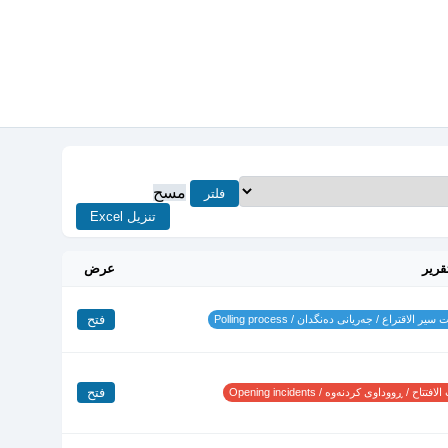
مسح
فلتر
تنزيل Excel
قرير
عرض
فتح
ير الاقتراع / جەریانی دەنگدان / Polling process
فتح
تتاح / ڕووداوی کردنەوە / Opening incidents