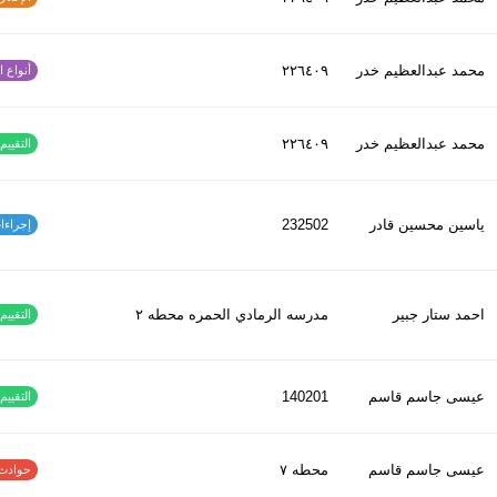
محمد عبدالعظیم خدر
٢٢٦٤٠٩
أنواع الح
محمد عبدالعظیم خدر
٢٢٦٤٠٩
التقييم ا
ياسين محسين قادر
232502
إجراءات س
احمد ستار جبير
مدرسه الرمادي الحمره محطه ٢
التقييم ا
عيسى جاسم قاسم
140201
التقييم ا
عيسى جاسم قاسم
محطه ٧
حوادث الاف