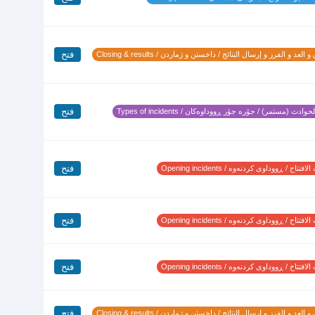
فتح
 العد و الفرز و إرسال النتائج / داخستن و ژماردن / Closing & results
فتح
وادث (مستمر) / جۆرە جۆر ڕووداوەکان / Types of incidents
فتح
تتاح / ڕووداوی کردنەوە / Opening incidents
فتح
تتاح / ڕووداوی کردنەوە / Opening incidents
فتح
تتاح / ڕووداوی کردنەوە / Opening incidents
فتح
 العد و الفرز و إرسال النتائج / داخستن و ژماردن / Closing & results