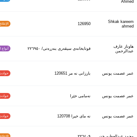
Ahmed
Shkak kareem
126950
الإغلاق و
ahmed
هاوناز عارف
قوتابخانەی سیڤەری بنەڕەتی/ ٢٢٦٩٥٠
أنواع الح
عبدالرحمن
عمر عصمت يونس
بارزانى نه مر 120651
حوادث الاف
عمر عصمت يونس
نەمامی خێرا
حوادث الاف
عمر عصمت يونس
نه ماى خيرا 120708
حوادث الاف
محمد عبدالعظیم خدر
٢٢٦٤٠٩
الإغلاق و