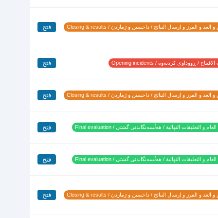
فتح
 العد و الفرز و إرسال النتائج / داخستن و ژماردن / Closing & results
فتح
تتاح / ڕووداوی کردنەوە / Opening incidents
فتح
 العد و الفرز و إرسال النتائج / داخستن و ژماردن / Closing & results
فتح
لعام و التعليقات النهائية / هەڵسەنگاندنی گشتی / Final evaluation
فتح
لعام و التعليقات النهائية / هەڵسەنگاندنی گشتی / Final evaluation
فتح
 العد و الفرز و إرسال النتائج / داخستن و ژماردن / Closing & results