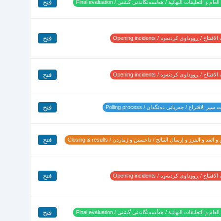
فتح
لعام و التعليقات النهائية / هەڵسەنگاندنی گشتی / Final evaluation
فتح
تتاح / ڕووداوی کردنەوە / Opening incidents
فتح
تتاح / ڕووداوی کردنەوە / Opening incidents
فتح
ير الاقتراع / جەریانی دەنگدان / Polling process
فتح
 العد و الفرز و إرسال النتائج / داخستن و ژماردن / Closing & results
فتح
تتاح / ڕووداوی کردنەوە / Opening incidents
فتح
لعام و التعليقات النهائية / هەڵسەنگاندنی گشتی / Final evaluation