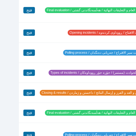
فتح
لعام و التعليقات النهائية / هەڵسەنگاندنی گشتی / Final evaluation
فتح
تتاح / ڕووداوی کردنەوە / Opening incidents
فتح
ير الاقتراع / جەریانی دەنگدان / Polling process
فتح
وادث (مستمر) / جۆرە جۆر ڕووداوەکان / Types of incidents
فتح
 العد و الفرز و إرسال النتائج / داخستن و ژماردن / Closing & results
فتح
لعام و التعليقات النهائية / هەڵسەنگاندنی گشتی / Final evaluation
فتح
ير الاقتراع / جەریانی دەنگدان / Polling process