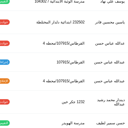
يوسف علي نهاد
مدرسة الوثبة الابتدائية / 104302
التقييم ا
ياسين محسين قادر
232502 ابتدائیة دلدار المختلطة
حوادث الاف
عدالله عباس حسن
القرطاس/107915/محطه 4
حوادث الاف
عبدالله عباس حسن
القرطاس/107915
إجراءات س
عبدالله عباس حسن
القرطاس/107915/محطه 4
الإغلاق و
ديندار محمد رشيد
1232 جكر خين
حوادث الاف
عبدالله
حسن سمير لطيف
مدرسة الهويدر
التقييم ا