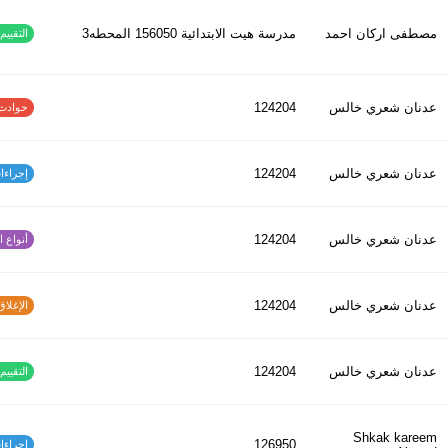
مصطفى اركان احمد
مدرسة هيت الابتدائية 156050 المحطه3
التقييم ا
عدنان شعري خالس
124204
حوادث الاف
عدنان شعري خالس
124204
إجراءات س
عدنان شعري خالس
124204
أنواع الح
عدنان شعري خالس
124204
الإغلاق و
عدنان شعري خالس
124204
التقييم ا
Shkak kareem
126950
إجراءات س