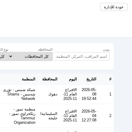
عودة للإدارة
المحافظة
نوع ال
بحث
#
التاريخ
اليوم
المحافظة
المنظمة
2026-05-
الاقتراع
شبكة شمس - تۆڕی
1
08
العام 11-
دهوك
شەمس - Shams
Network
11-2025
19:52:44
منظمة تموز -
2026-05-
الاقتراع
السليمانية/
رێکخراوی تموز -
2
04
العام 11-
حلبجة
Tammuz
11-2025
12:27:08
Organization