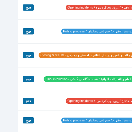
فتح
تتاح / ڕووداوی کردنەوە / Opening incidents
فتح
ير الاقتراع / جەریانی دەنگدان / Polling process
فتح
 العد و الفرز و إرسال النتائج / داخستن و ژماردن / Closing & results
فتح
لعام و التعليقات النهائية / هەڵسەنگاندنی گشتی / Final evaluation
فتح
تتاح / ڕووداوی کردنەوە / Opening incidents
فتح
ير الاقتراع / جەریانی دەنگدان / Polling process