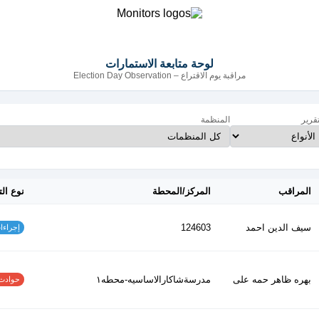
لوحة متابعة الاستمارات
مراقبة يوم الاقتراع – Election Day Observation
تقرير
المنظمة
المراقب
المركز/المحطة
نوع الت
سيف الدين احمد
124603
إجراءات س
بهره ظاهر حمه على
مدرسةشاكارالاساسيه-محطه١
حوادث الاف