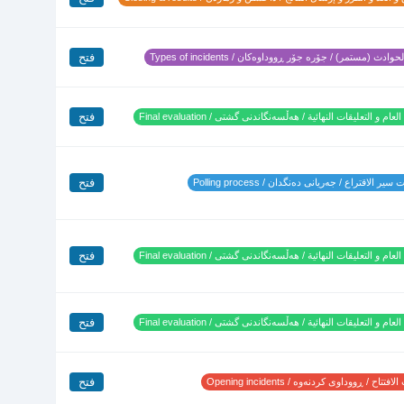
فتح
وادث (مستمر) / جۆرە جۆر ڕووداوەکان / Types of incidents
فتح
لعام و التعليقات النهائية / هەڵسەنگاندنی گشتی / Final evaluation
فتح
ير الاقتراع / جەریانی دەنگدان / Polling process
فتح
لعام و التعليقات النهائية / هەڵسەنگاندنی گشتی / Final evaluation
فتح
لعام و التعليقات النهائية / هەڵسەنگاندنی گشتی / Final evaluation
فتح
تتاح / ڕووداوی کردنەوە / Opening incidents