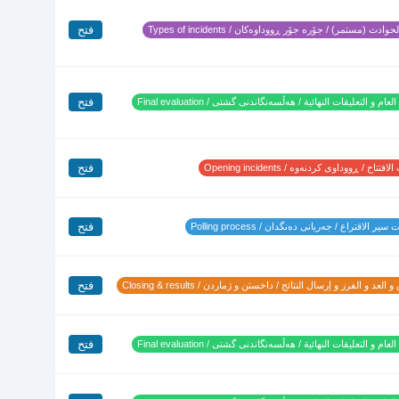
فتح
وادث (مستمر) / جۆرە جۆر ڕووداوەکان / Types of incidents
فتح
لعام و التعليقات النهائية / هەڵسەنگاندنی گشتی / Final evaluation
فتح
تتاح / ڕووداوی کردنەوە / Opening incidents
فتح
ير الاقتراع / جەریانی دەنگدان / Polling process
فتح
 العد و الفرز و إرسال النتائج / داخستن و ژماردن / Closing & results
فتح
لعام و التعليقات النهائية / هەڵسەنگاندنی گشتی / Final evaluation