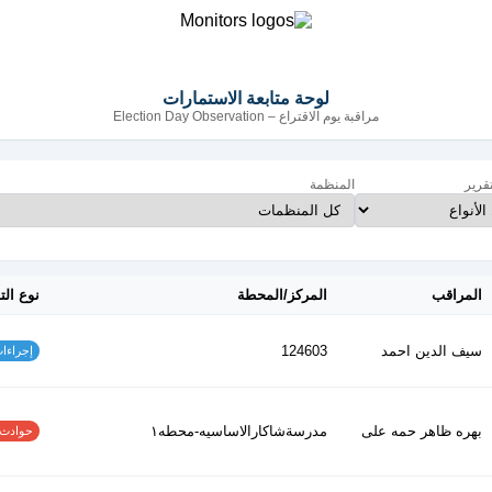
لوحة متابعة الاستمارات
مراقبة يوم الاقتراع – Election Day Observation
تقرير
المنظمة
المراقب
المركز/المحطة
نوع الت
سيف الدين احمد
124603
إجراءات س
بهره ظاهر حمه على
مدرسةشاكارالاساسيه-محطه١
حوادث الاف