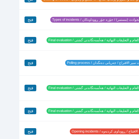
فتح
وادث (مستمر) / جۆرە جۆر ڕووداوەکان / Types of incidents
فتح
لعام و التعليقات النهائية / هەڵسەنگاندنی گشتی / Final evaluation
فتح
ير الاقتراع / جەریانی دەنگدان / Polling process
فتح
لعام و التعليقات النهائية / هەڵسەنگاندنی گشتی / Final evaluation
فتح
لعام و التعليقات النهائية / هەڵسەنگاندنی گشتی / Final evaluation
فتح
تتاح / ڕووداوی کردنەوە / Opening incidents