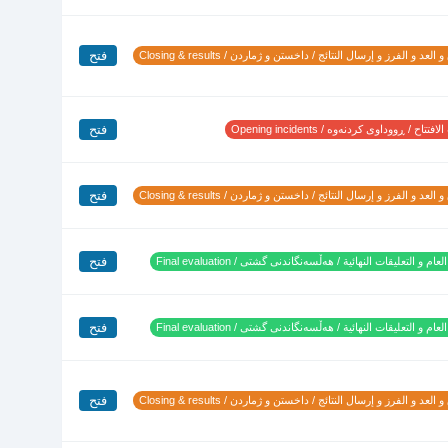
فتح
 العد و الفرز و إرسال النتائج / داخستن و ژماردن / Closing & results
فتح
تتاح / ڕووداوی کردنەوە / Opening incidents
فتح
 العد و الفرز و إرسال النتائج / داخستن و ژماردن / Closing & results
فتح
لعام و التعليقات النهائية / هەڵسەنگاندنی گشتی / Final evaluation
فتح
لعام و التعليقات النهائية / هەڵسەنگاندنی گشتی / Final evaluation
فتح
 العد و الفرز و إرسال النتائج / داخستن و ژماردن / Closing & results