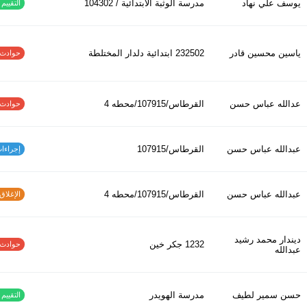
يوسف علي نهاد
مدرسة الوثبة الابتدائية / 104302
التقييم ا
ياسين محسين قادر
232502 ابتدائیة دلدار المختلطة
حوادث الاف
عدالله عباس حسن
القرطاس/107915/محطه 4
حوادث الاف
عبدالله عباس حسن
القرطاس/107915
إجراءات س
عبدالله عباس حسن
القرطاس/107915/محطه 4
الإغلاق و
ديندار محمد رشيد
1232 جكر خين
حوادث الاف
عبدالله
حسن سمير لطيف
مدرسة الهويدر
التقييم ا