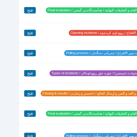
فتح
لعام و التعليقات النهائية / هەڵسەنگاندنی گشتی / Final evaluation
فتح
تتاح / ڕووداوی کردنەوە / Opening incidents
فتح
ير الاقتراع / جەریانی دەنگدان / Polling process
فتح
وادث (مستمر) / جۆرە جۆر ڕووداوەکان / Types of incidents
فتح
 العد و الفرز و إرسال النتائج / داخستن و ژماردن / Closing & results
فتح
لعام و التعليقات النهائية / هەڵسەنگاندنی گشتی / Final evaluation
فتح
ير الاقتراع / جەریانی دەنگدان / Polling process