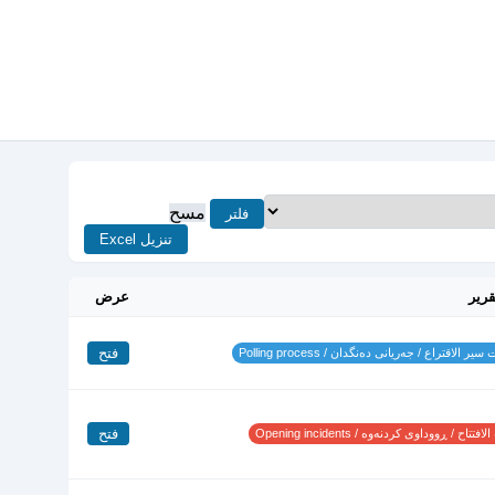
مسح
فلتر
تنزيل Excel
قرير
عرض
فتح
ير الاقتراع / جەریانی دەنگدان / Polling process
فتح
تتاح / ڕووداوی کردنەوە / Opening incidents