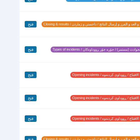
فتح
 العد و الفرز و إرسال النتائج / داخستن و ژماردن / Closing & results
فتح
وادث (مستمر) / جۆرە جۆر ڕووداوەکان / Types of incidents
فتح
تتاح / ڕووداوی کردنەوە / Opening incidents
فتح
تتاح / ڕووداوی کردنەوە / Opening incidents
فتح
تتاح / ڕووداوی کردنەوە / Opening incidents
فتح
 العد و الفرز و إرسال النتائج / داخستن و ژماردن / Closing & results