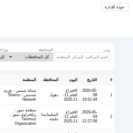
عودة للإدارة
المحافظة
نوع ال
بحث
#
التاريخ
اليوم
المحافظة
المنظمة
2026-05-
الاقتراع
شبكة شمس - تۆڕی
1
08
العام 11-
دهوك
شەمس - Shams
Network
11-2025
19:52:44
منظمة تموز -
2026-05-
الاقتراع
السليمانية/
رێکخراوی تموز -
2
04
العام 11-
حلبجة
Tammuz
11-2025
12:27:08
Organization