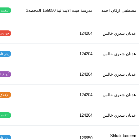
مصطفى اركان احمد
مدرسة هيت الابتدائية 156050 المحطه3
التقييم ا
عدنان شعري خالس
124204
حوادث الاف
عدنان شعري خالس
124204
إجراءات س
عدنان شعري خالس
124204
أنواع الح
عدنان شعري خالس
124204
الإغلاق و
عدنان شعري خالس
124204
التقييم ا
Shkak kareem
126950
إجراءات س