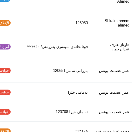
Ahmed
Shkak kareem
126950
الإغلاق و
ahmed
هاوناز عارف
قوتابخانەی سیڤەری بنەڕەتی/ ٢٢٦٩٥٠
أنواع الح
عبدالرحمن
عمر عصمت يونس
بارزانى نه مر 120651
حوادث الاف
عمر عصمت يونس
نەمامی خێرا
حوادث الاف
عمر عصمت يونس
نه ماى خيرا 120708
حوادث الاف
محمد عبدالعظیم خدر
٢٢٦٤٠٩
الإغلاق و