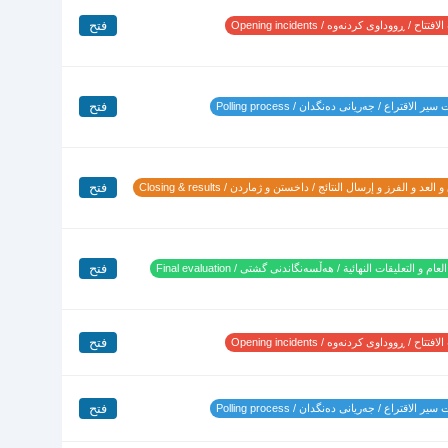
فتح
تتاح / ڕووداوی کردنەوە / Opening incidents
فتح
ير الاقتراع / جەریانی دەنگدان / Polling process
فتح
 العد و الفرز و إرسال النتائج / داخستن و ژماردن / Closing & results
فتح
لعام و التعليقات النهائية / هەڵسەنگاندنی گشتی / Final evaluation
فتح
تتاح / ڕووداوی کردنەوە / Opening incidents
فتح
ير الاقتراع / جەریانی دەنگدان / Polling process