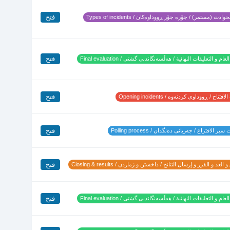
فتح
وادث (مستمر) / جۆرە جۆر ڕووداوەکان / Types of incidents
فتح
لعام و التعليقات النهائية / هەڵسەنگاندنی گشتی / Final evaluation
فتح
تتاح / ڕووداوی کردنەوە / Opening incidents
فتح
ير الاقتراع / جەریانی دەنگدان / Polling process
فتح
 العد و الفرز و إرسال النتائج / داخستن و ژماردن / Closing & results
فتح
لعام و التعليقات النهائية / هەڵسەنگاندنی گشتی / Final evaluation