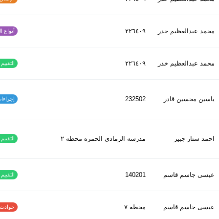
محمد عبدالعظیم خدر
٢٢٦٤٠٩
أنواع الح
محمد عبدالعظیم خدر
٢٢٦٤٠٩
التقييم ا
ياسين محسين قادر
232502
إجراءات س
احمد ستار جبير
مدرسه الرمادي الحمره محطه ٢
التقييم ا
عيسى جاسم قاسم
140201
التقييم ا
عيسى جاسم قاسم
محطه ٧
حوادث الاف