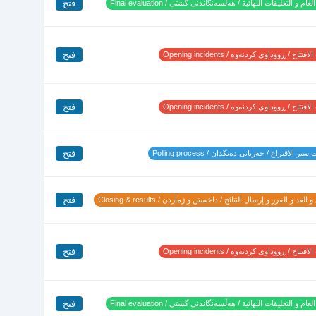
فتح
لعام و التعليقات النهائية / هەڵسەنگاندنی گشتی / Final evaluation
فتح
تتاح / ڕووداوی کردنەوە / Opening incidents
فتح
تتاح / ڕووداوی کردنەوە / Opening incidents
فتح
ير الاقتراع / جەریانی دەنگدان / Polling process
فتح
 العد و الفرز و إرسال النتائج / داخستن و ژماردن / Closing & results
فتح
تتاح / ڕووداوی کردنەوە / Opening incidents
فتح
لعام و التعليقات النهائية / هەڵسەنگاندنی گشتی / Final evaluation