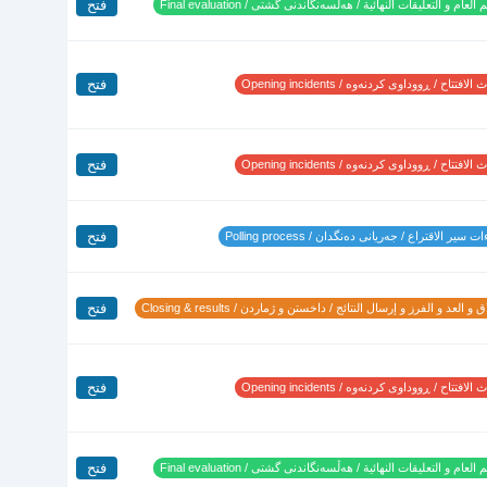
فتح
 العام و التعليقات النهائية / هەڵسەنگاندنی گشتی / Final evaluation
فتح
لافتتاح / ڕووداوی کردنەوە / Opening incidents
فتح
لافتتاح / ڕووداوی کردنەوە / Opening incidents
فتح
 سير الاقتراع / جەریانی دەنگدان / Polling process
فتح
 و العد و الفرز و إرسال النتائج / داخستن و ژماردن / Closing & results
فتح
لافتتاح / ڕووداوی کردنەوە / Opening incidents
فتح
 العام و التعليقات النهائية / هەڵسەنگاندنی گشتی / Final evaluation