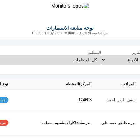
لوحة متابعة الاستمارات
مراقبة يوم الاقتراع – Election Day Observation
تقرير
المنظمة
المراقب
المركز/المحطة
نوع ا
سيف الدين احمد
124603
إجراءات
بهره ظاهر حمه على
مدرسةشاكارالاساسيه-محطه١
حوادث ا