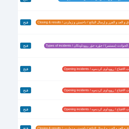
فتح
 و العد و الفرز و إرسال النتائج / داخستن و ژماردن / Closing & results
فتح
لحوادث (مستمر) / جۆرە جۆر ڕووداوەکان / Types of incidents
فتح
لافتتاح / ڕووداوی کردنەوە / Opening incidents
فتح
لافتتاح / ڕووداوی کردنەوە / Opening incidents
فتح
لافتتاح / ڕووداوی کردنەوە / Opening incidents
فتح
 و العد و الفرز و إرسال النتائج / داخستن و ژماردن / Closing & results