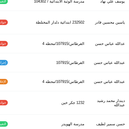
يوسف علي نهاد
مدرسة الوثبة الابتدائية / 104302
التقييم
ياسين محسين قادر
232502 ابتدائیة دلدار المختلطة
حوادث ا
عدالله عباس حسن
القرطاس/107915/محطه 4
حوادث ا
عبدالله عباس حسن
القرطاس/107915
إجراءات
عبدالله عباس حسن
القرطاس/107915/محطه 4
الإغلاق
ديندار محمد رشيد
1232 جكر خين
حوادث ا
عبدالله
حسن سمير لطيف
مدرسة الهويدر
التقييم