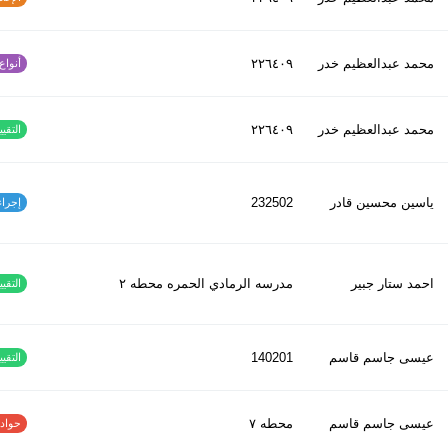
محمد عبدالعظیم خدر
٢٢٦٤٠٩
أنواع ا
محمد عبدالعظیم خدر
٢٢٦٤٠٩
التقييم
ياسين محسين قادر
232502
إجراءات
احمد ستار جبير
مدرسه الرمادي الحمره محطه ٢
التقييم
عيسى جاسم قاسم
140201
التقييم
عيسى جاسم قاسم
محطه ٧
حوادث ا