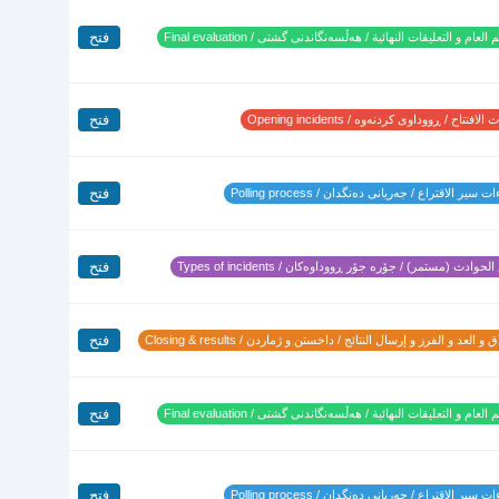
فتح
 العام و التعليقات النهائية / هەڵسەنگاندنی گشتی / Final evaluation
فتح
لافتتاح / ڕووداوی کردنەوە / Opening incidents
فتح
 سير الاقتراع / جەریانی دەنگدان / Polling process
فتح
لحوادث (مستمر) / جۆرە جۆر ڕووداوەکان / Types of incidents
فتح
 و العد و الفرز و إرسال النتائج / داخستن و ژماردن / Closing & results
فتح
 العام و التعليقات النهائية / هەڵسەنگاندنی گشتی / Final evaluation
فتح
 سير الاقتراع / جەریانی دەنگدان / Polling process