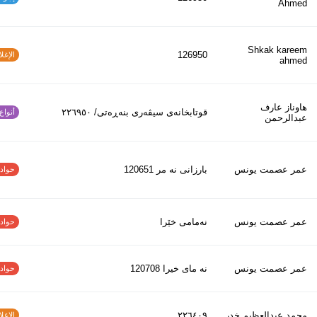
Ahmed
Shkak kareem
126950
الإغلاق
ahmed
هاوناز عارف
قوتابخانەی سیڤەری بنەڕەتی/ ٢٢٦٩٥٠
أنواع ا
عبدالرحمن
عمر عصمت يونس
بارزانى نه مر 120651
حوادث ا
عمر عصمت يونس
نەمامی خێرا
حوادث ا
عمر عصمت يونس
نه ماى خيرا 120708
حوادث ا
محمد عبدالعظیم خدر
٢٢٦٤٠٩
الإغلاق