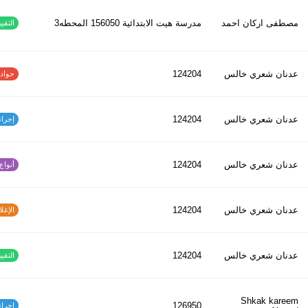
مصطفى اركان احمد
مدرسة هيت الابتدائية 156050 المحطه3
التقييم
عدنان شعري خالس
124204
حوادث ا
عدنان شعري خالس
124204
إجراءات
عدنان شعري خالس
124204
أنواع ا
عدنان شعري خالس
124204
الإغلاق
عدنان شعري خالس
124204
التقييم
Shkak kareem
126950
إجراءات