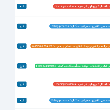
فتح
لافتتاح / ڕووداوی کردنەوە / Opening incidents
فتح
 سير الاقتراع / جەریانی دەنگدان / Polling process
فتح
 و العد و الفرز و إرسال النتائج / داخستن و ژماردن / Closing & results
فتح
 العام و التعليقات النهائية / هەڵسەنگاندنی گشتی / Final evaluation
فتح
لافتتاح / ڕووداوی کردنەوە / Opening incidents
فتح
 سير الاقتراع / جەریانی دەنگدان / Polling process