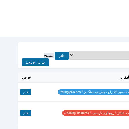
مسح
فلتر
تنزيل Excel
لتقرير
عرض
فتح
 سير الاقتراع / جەریانی دەنگدان / Polling process
فتح
لافتتاح / ڕووداوی کردنەوە / Opening incidents