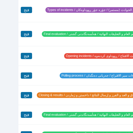
فتح
لحوادث (مستمر) / جۆرە جۆر ڕووداوەکان / Types of incidents
فتح
 العام و التعليقات النهائية / هەڵسەنگاندنی گشتی / Final evaluation
فتح
لافتتاح / ڕووداوی کردنەوە / Opening incidents
فتح
 سير الاقتراع / جەریانی دەنگدان / Polling process
فتح
 و العد و الفرز و إرسال النتائج / داخستن و ژماردن / Closing & results
فتح
 العام و التعليقات النهائية / هەڵسەنگاندنی گشتی / Final evaluation