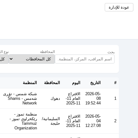
عودة للإدارة
المحافظة
نوع ال
بحث
#
التاريخ
اليوم
المحافظة
المنظمة
2026-05-
الاقتراع
شبكة شمس - تۆڕی
1
08
العام 11-
دهوك
شەمس - Shams
Network
11-2025
19:52:44
منظمة تموز -
2026-05-
الاقتراع
السليمانية/
رێکخراوی تموز -
2
04
العام 11-
حلبجة
Tammuz
11-2025
12:27:08
Organization