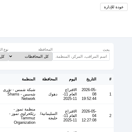
عودة للإدارة
المحافظة
نوع ال
بحث
#
التاريخ
اليوم
المحافظة
المنظمة
2026-05-
الاقتراع
شبكة شمس - تۆڕی
1
08
العام 11-
دهوك
شەمس - Shams
Network
11-2025
19:52:44
منظمة تموز -
2026-05-
الاقتراع
السليمانية/
رێکخراوی تموز -
2
04
العام 11-
حلبجة
Tammuz
11-2025
12:27:08
Organization