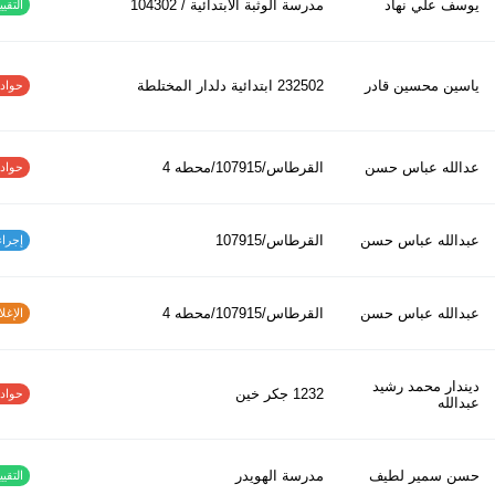
يوسف علي نهاد
مدرسة الوثبة الابتدائية / 104302
التقييم
ياسين محسين قادر
232502 ابتدائیة دلدار المختلطة
حوادث ا
عدالله عباس حسن
القرطاس/107915/محطه 4
حوادث ا
عبدالله عباس حسن
القرطاس/107915
إجراءات
عبدالله عباس حسن
القرطاس/107915/محطه 4
الإغلاق
ديندار محمد رشيد
1232 جكر خين
حوادث ا
عبدالله
حسن سمير لطيف
مدرسة الهويدر
التقييم