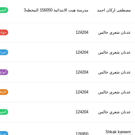
مصطفى اركان احمد
مدرسة هيت الابتدائية 156050 المحطه3
التقييم
عدنان شعري خالس
124204
حوادث ا
عدنان شعري خالس
124204
إجراءات
عدنان شعري خالس
124204
أنواع ا
عدنان شعري خالس
124204
الإغلاق
عدنان شعري خالس
124204
التقييم
Shkak kareem
126950
إجراءات