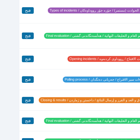
فتح
لحوادث (مستمر) / جۆرە جۆر ڕووداوەکان / Types of incidents
فتح
 العام و التعليقات النهائية / هەڵسەنگاندنی گشتی / Final evaluation
فتح
لافتتاح / ڕووداوی کردنەوە / Opening incidents
فتح
 سير الاقتراع / جەریانی دەنگدان / Polling process
فتح
 و العد و الفرز و إرسال النتائج / داخستن و ژماردن / Closing & results
فتح
 العام و التعليقات النهائية / هەڵسەنگاندنی گشتی / Final evaluation