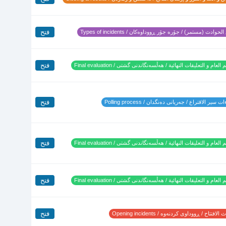
فتح
لحوادث (مستمر) / جۆرە جۆر ڕووداوەکان / Types of incidents
فتح
 العام و التعليقات النهائية / هەڵسەنگاندنی گشتی / Final evaluation
فتح
 سير الاقتراع / جەریانی دەنگدان / Polling process
فتح
 العام و التعليقات النهائية / هەڵسەنگاندنی گشتی / Final evaluation
فتح
 العام و التعليقات النهائية / هەڵسەنگاندنی گشتی / Final evaluation
فتح
لافتتاح / ڕووداوی کردنەوە / Opening incidents