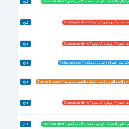
فتح
 العام و التعليقات النهائية / هەڵسەنگاندنی گشتی / Final evaluation
فتح
لافتتاح / ڕووداوی کردنەوە / Opening incidents
فتح
لافتتاح / ڕووداوی کردنەوە / Opening incidents
فتح
 سير الاقتراع / جەریانی دەنگدان / Polling process
فتح
 و العد و الفرز و إرسال النتائج / داخستن و ژماردن / Closing & results
فتح
لافتتاح / ڕووداوی کردنەوە / Opening incidents
فتح
 العام و التعليقات النهائية / هەڵسەنگاندنی گشتی / Final evaluation