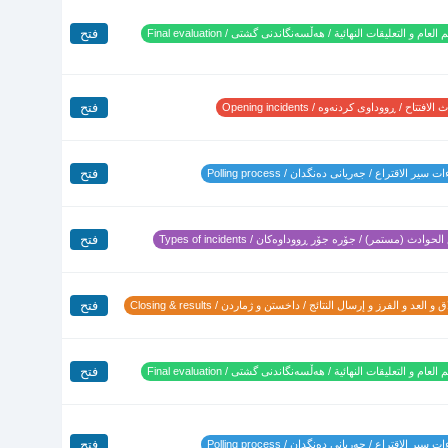
فتح
 العام و التعليقات النهائية / هەڵسەنگاندنی گشتی / Final evaluation
فتح
لافتتاح / ڕووداوی کردنەوە / Opening incidents
فتح
 سير الاقتراع / جەریانی دەنگدان / Polling process
فتح
لحوادث (مستمر) / جۆرە جۆر ڕووداوەکان / Types of incidents
فتح
 و العد و الفرز و إرسال النتائج / داخستن و ژماردن / Closing & results
فتح
 العام و التعليقات النهائية / هەڵسەنگاندنی گشتی / Final evaluation
فتح
 سير الاقتراع / جەریانی دەنگدان / Polling process