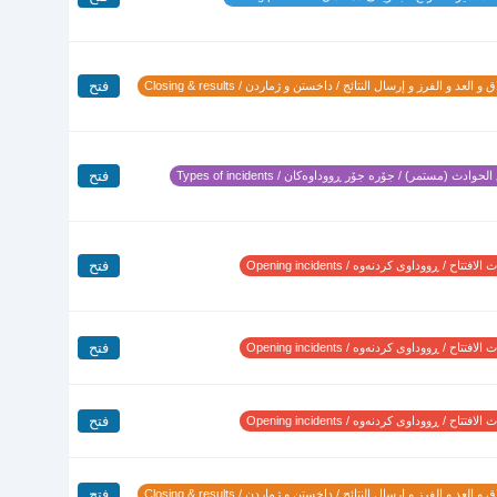
فتح
 و العد و الفرز و إرسال النتائج / داخستن و ژماردن / Closing & results
فتح
لحوادث (مستمر) / جۆرە جۆر ڕووداوەکان / Types of incidents
فتح
لافتتاح / ڕووداوی کردنەوە / Opening incidents
فتح
لافتتاح / ڕووداوی کردنەوە / Opening incidents
فتح
لافتتاح / ڕووداوی کردنەوە / Opening incidents
فتح
 و العد و الفرز و إرسال النتائج / داخستن و ژماردن / Closing & results