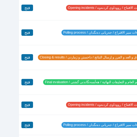
فتح
لافتتاح / ڕووداوی کردنەوە / Opening incidents
فتح
 سير الاقتراع / جەریانی دەنگدان / Polling process
فتح
 و العد و الفرز و إرسال النتائج / داخستن و ژماردن / Closing & results
فتح
 العام و التعليقات النهائية / هەڵسەنگاندنی گشتی / Final evaluation
فتح
لافتتاح / ڕووداوی کردنەوە / Opening incidents
فتح
 سير الاقتراع / جەریانی دەنگدان / Polling process