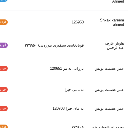
Ahmed
Shkak kareem
126950
الإغلاق
ahmed
هاوناز عارف
قوتابخانەی سیڤەری بنەڕەتی/ ٢٢٦٩٥٠
أنواع ا
عبدالرحمن
عمر عصمت يونس
بارزانى نه مر 120651
حوادث ا
عمر عصمت يونس
نەمامی خێرا
حوادث ا
عمر عصمت يونس
نه ماى خيرا 120708
حوادث ا
محمد عبدالعظیم خدر
٢٢٦٤٠٩
الإغلاق