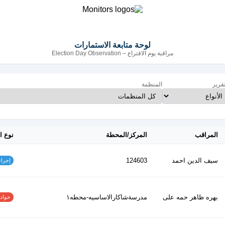
لوحة متابعة الاستمارات
مراقبة يوم الاقتراع – Election Day Observation
تقرير
المنظمة
المراقب
المركز/المحطة
نوع ا
سيف الدين احمد
124603
إجراءات
بهره ظاهر حمه على
مدرسةشاكارالاساسيه-محطه١
حوادث ا