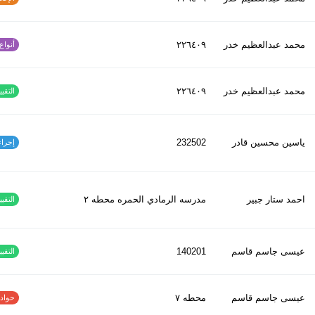
محمد عبدالعظیم خدر
٢٢٦٤٠٩
أنواع ا
محمد عبدالعظیم خدر
٢٢٦٤٠٩
التقييم
ياسين محسين قادر
232502
إجراءات
احمد ستار جبير
مدرسه الرمادي الحمره محطه ٢
التقييم
عيسى جاسم قاسم
140201
التقييم
عيسى جاسم قاسم
محطه ٧
حوادث ا