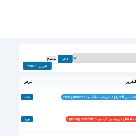
مسح
فلتر
تنزيل Excel
لتقرير
عرض
فتح
 سير الاقتراع / جەریانی دەنگدان / Polling process
فتح
لافتتاح / ڕووداوی کردنەوە / Opening incidents