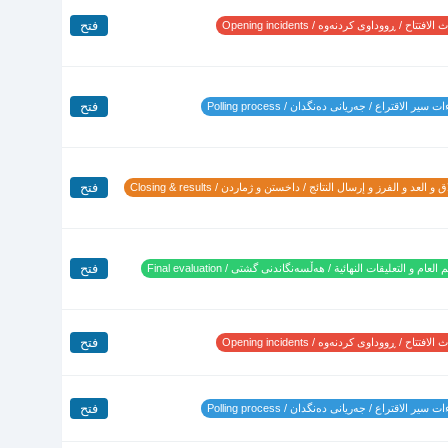
فتح
لافتتاح / ڕووداوی کردنەوە / Opening incidents
فتح
 سير الاقتراع / جەریانی دەنگدان / Polling process
فتح
 و العد و الفرز و إرسال النتائج / داخستن و ژماردن / Closing & results
فتح
 العام و التعليقات النهائية / هەڵسەنگاندنی گشتی / Final evaluation
فتح
لافتتاح / ڕووداوی کردنەوە / Opening incidents
فتح
 سير الاقتراع / جەریانی دەنگدان / Polling process