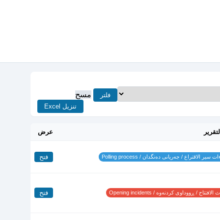
مسح
فلتر
تنزيل Excel
لتقرير
عرض
فتح
 سير الاقتراع / جەریانی دەنگدان / Polling process
فتح
لافتتاح / ڕووداوی کردنەوە / Opening incidents