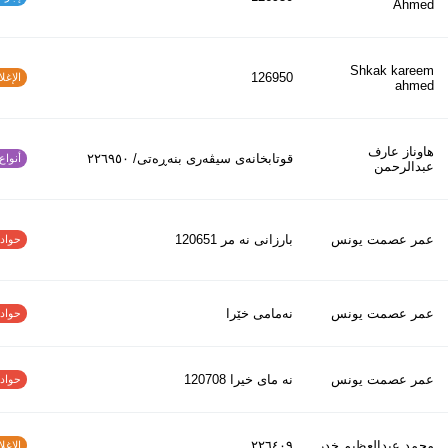
Ahmed
Shkak kareem
126950
الإغلاق
ahmed
هاوناز عارف
قوتابخانەی سیڤەری بنەڕەتی/ ٢٢٦٩٥٠
أنواع ا
عبدالرحمن
عمر عصمت يونس
بارزانى نه مر 120651
حوادث ا
عمر عصمت يونس
نەمامی خێرا
حوادث ا
عمر عصمت يونس
نه ماى خيرا 120708
حوادث ا
محمد عبدالعظیم خدر
٢٢٦٤٠٩
الإغلاق