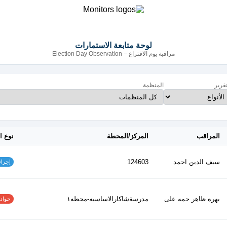
لوحة متابعة الاستمارات
مراقبة يوم الاقتراع – Election Day Observation
تقرير
المنظمة
المراقب
المركز/المحطة
نوع ا
سيف الدين احمد
124603
إجراءات
بهره ظاهر حمه على
مدرسةشاكارالاساسيه-محطه١
حوادث ا