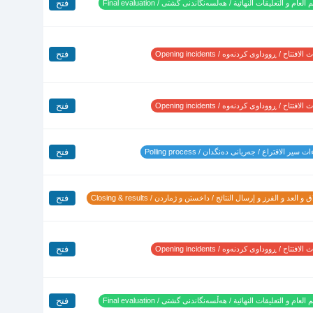
فتح
 العام و التعليقات النهائية / هەڵسەنگاندنی گشتی / Final evaluation
فتح
لافتتاح / ڕووداوی کردنەوە / Opening incidents
فتح
لافتتاح / ڕووداوی کردنەوە / Opening incidents
فتح
 سير الاقتراع / جەریانی دەنگدان / Polling process
فتح
 و العد و الفرز و إرسال النتائج / داخستن و ژماردن / Closing & results
فتح
لافتتاح / ڕووداوی کردنەوە / Opening incidents
فتح
 العام و التعليقات النهائية / هەڵسەنگاندنی گشتی / Final evaluation