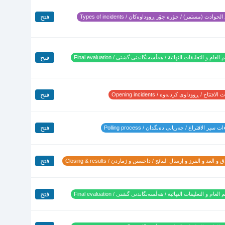
فتح
لحوادث (مستمر) / جۆرە جۆر ڕووداوەکان / Types of incidents
فتح
 العام و التعليقات النهائية / هەڵسەنگاندنی گشتی / Final evaluation
فتح
لافتتاح / ڕووداوی کردنەوە / Opening incidents
فتح
 سير الاقتراع / جەریانی دەنگدان / Polling process
فتح
 و العد و الفرز و إرسال النتائج / داخستن و ژماردن / Closing & results
فتح
 العام و التعليقات النهائية / هەڵسەنگاندنی گشتی / Final evaluation