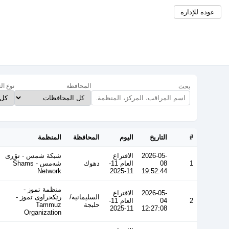
عودة للإدارة
المحافظة
نوع ال
بحث
#
التاريخ
اليوم
المحافظة
المنظمة
2026-05-
الاقتراع
شبكة شمس - تۆڕی
1
08
العام 11-
دهوك
شەمس - Shams
Network
11-2025
19:52:44
منظمة تموز -
2026-05-
الاقتراع
السليمانية/
رێکخراوی تموز -
2
04
العام 11-
حلبجة
Tammuz
11-2025
12:27:08
Organization