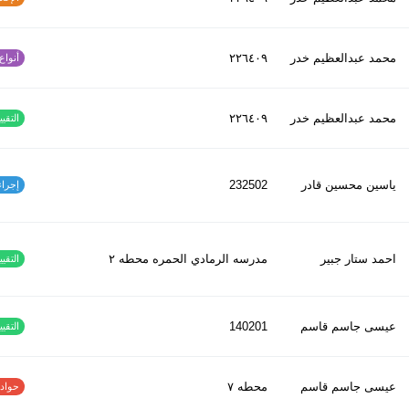
محمد عبدالعظیم خدر
٢٢٦٤٠٩
أنواع ا
محمد عبدالعظیم خدر
٢٢٦٤٠٩
التقييم
ياسين محسين قادر
232502
إجراءات
احمد ستار جبير
مدرسه الرمادي الحمره محطه ٢
التقييم
عيسى جاسم قاسم
140201
التقييم
عيسى جاسم قاسم
محطه ٧
حوادث ا