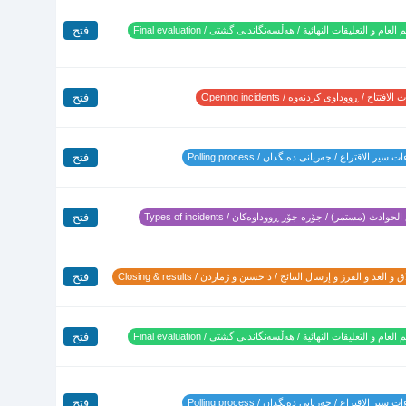
فتح
 العام و التعليقات النهائية / هەڵسەنگاندنی گشتی / Final evaluation
فتح
لافتتاح / ڕووداوی کردنەوە / Opening incidents
فتح
 سير الاقتراع / جەریانی دەنگدان / Polling process
فتح
لحوادث (مستمر) / جۆرە جۆر ڕووداوەکان / Types of incidents
فتح
 و العد و الفرز و إرسال النتائج / داخستن و ژماردن / Closing & results
فتح
 العام و التعليقات النهائية / هەڵسەنگاندنی گشتی / Final evaluation
فتح
 سير الاقتراع / جەریانی دەنگدان / Polling process