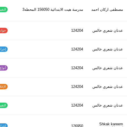
مصطفى اركان احمد
مدرسة هيت الابتدائية 156050 المحطه3
التقييم
عدنان شعري خالس
124204
حوادث ا
عدنان شعري خالس
124204
إجراءات
عدنان شعري خالس
124204
أنواع ا
عدنان شعري خالس
124204
الإغلاق
عدنان شعري خالس
124204
التقييم
Shkak kareem
126950
إجراءات