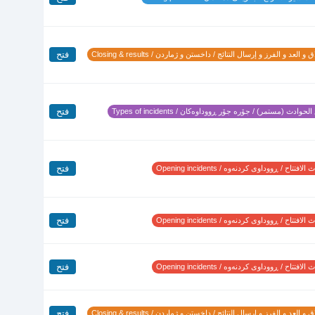
فتح
 و العد و الفرز و إرسال النتائج / داخستن و ژماردن / Closing & results
فتح
لحوادث (مستمر) / جۆرە جۆر ڕووداوەکان / Types of incidents
فتح
لافتتاح / ڕووداوی کردنەوە / Opening incidents
فتح
لافتتاح / ڕووداوی کردنەوە / Opening incidents
فتح
لافتتاح / ڕووداوی کردنەوە / Opening incidents
فتح
 و العد و الفرز و إرسال النتائج / داخستن و ژماردن / Closing & results