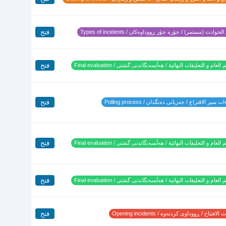
فتح
لحوادث (مستمر) / جۆرە جۆر ڕووداوەکان / Types of incidents
فتح
 العام و التعليقات النهائية / هەڵسەنگاندنی گشتی / Final evaluation
فتح
 سير الاقتراع / جەریانی دەنگدان / Polling process
فتح
 العام و التعليقات النهائية / هەڵسەنگاندنی گشتی / Final evaluation
فتح
 العام و التعليقات النهائية / هەڵسەنگاندنی گشتی / Final evaluation
فتح
لافتتاح / ڕووداوی کردنەوە / Opening incidents