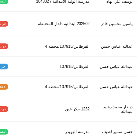
يوسف علي نهاد
مدرسة الوثبة الابتدائية / 104302
التقييم
ياسين محسين قادر
232502 ابتدائیة دلدار المختلطة
حوادث ا
عدالله عباس حسن
القرطاس/107915/محطه 4
حوادث ا
عبدالله عباس حسن
القرطاس/107915
إجراءات
عبدالله عباس حسن
القرطاس/107915/محطه 4
الإغلاق
ديندار محمد رشيد
1232 جكر خين
حوادث ا
عبدالله
حسن سمير لطيف
مدرسة الهويدر
التقييم