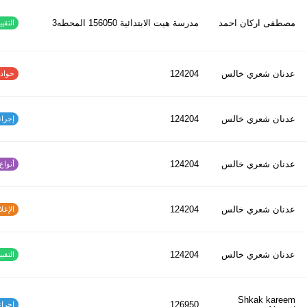
مصطفى اركان احمد
مدرسة هيت الابتدائية 156050 المحطه3
التقييم
عدنان شعري خالس
124204
حوادث ا
عدنان شعري خالس
124204
إجراءات
عدنان شعري خالس
124204
أنواع ا
عدنان شعري خالس
124204
الإغلاق
عدنان شعري خالس
124204
التقييم
Shkak kareem
126950
إجراءات