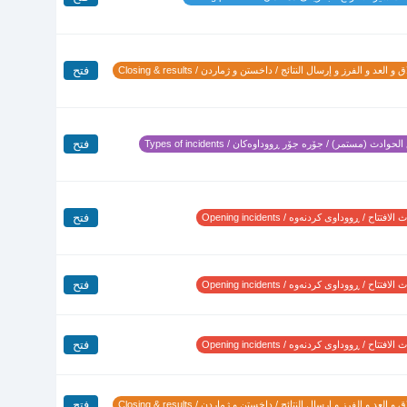
فتح
 و العد و الفرز و إرسال النتائج / داخستن و ژماردن / Closing & results
فتح
لحوادث (مستمر) / جۆرە جۆر ڕووداوەکان / Types of incidents
فتح
لافتتاح / ڕووداوی کردنەوە / Opening incidents
فتح
لافتتاح / ڕووداوی کردنەوە / Opening incidents
فتح
لافتتاح / ڕووداوی کردنەوە / Opening incidents
فتح
 و العد و الفرز و إرسال النتائج / داخستن و ژماردن / Closing & results