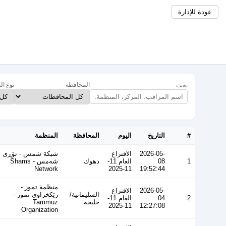
عودة للإدارة
المحافظة
نوع ال
بحث
#
التاريخ
اليوم
المحافظة
المنظمة
2026-05-
الاقتراع
شبكة شمس - تۆڕی
1
08
العام 11-
دهوك
شەمس - Shams
Network
11-2025
19:52:44
منظمة تموز -
2026-05-
الاقتراع
السليمانية/
رێکخراوی تموز -
2
04
العام 11-
حلبجة
Tammuz
11-2025
12:27:08
Organization