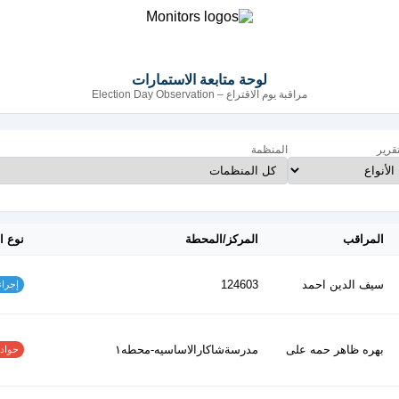
لوحة متابعة الاستمارات
مراقبة يوم الاقتراع – Election Day Observation
تقرير
المنظمة
المراقب
المركز/المحطة
نوع ا
سيف الدين احمد
124603
إجراءات
بهره ظاهر حمه على
مدرسةشاكارالاساسيه-محطه١
حوادث ا