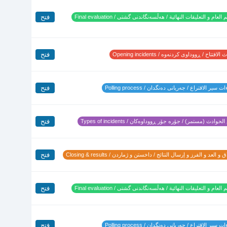
فتح
 العام و التعليقات النهائية / هەڵسەنگاندنی گشتی / Final evaluation
فتح
لافتتاح / ڕووداوی کردنەوە / Opening incidents
فتح
 سير الاقتراع / جەریانی دەنگدان / Polling process
فتح
لحوادث (مستمر) / جۆرە جۆر ڕووداوەکان / Types of incidents
فتح
 و العد و الفرز و إرسال النتائج / داخستن و ژماردن / Closing & results
فتح
 العام و التعليقات النهائية / هەڵسەنگاندنی گشتی / Final evaluation
فتح
 سير الاقتراع / جەریانی دەنگدان / Polling process