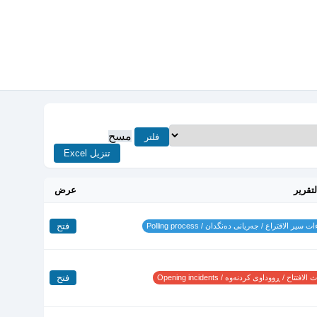
مسح
فلتر
تنزيل Excel
لتقرير
عرض
فتح
 سير الاقتراع / جەریانی دەنگدان / Polling process
فتح
لافتتاح / ڕووداوی کردنەوە / Opening incidents