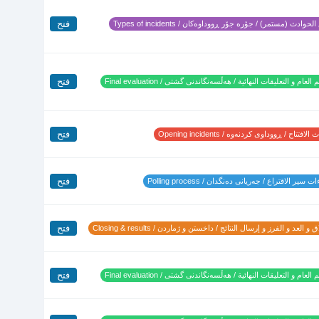
فتح
لحوادث (مستمر) / جۆرە جۆر ڕووداوەکان / Types of incidents
فتح
 العام و التعليقات النهائية / هەڵسەنگاندنی گشتی / Final evaluation
فتح
لافتتاح / ڕووداوی کردنەوە / Opening incidents
فتح
 سير الاقتراع / جەریانی دەنگدان / Polling process
فتح
 و العد و الفرز و إرسال النتائج / داخستن و ژماردن / Closing & results
فتح
 العام و التعليقات النهائية / هەڵسەنگاندنی گشتی / Final evaluation