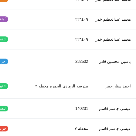
محمد عبدالعظیم خدر
٢٢٦٤٠٩
أنواع ا
محمد عبدالعظیم خدر
٢٢٦٤٠٩
التقييم
ياسين محسين قادر
232502
إجراءات
احمد ستار جبير
مدرسه الرمادي الحمره محطه ٢
التقييم
عيسى جاسم قاسم
140201
التقييم
عيسى جاسم قاسم
محطه ٧
حوادث ا