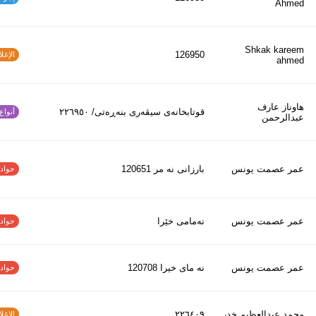
Ahmed
Shkak kareem
126950
الإغلاق
ahmed
هاوناز عارف
قوتابخانەی سیڤەری بنەڕەتی/ ٢٢٦٩٥٠
أنواع ا
عبدالرحمن
عمر عصمت يونس
بارزانى نه مر 120651
حوادث ا
عمر عصمت يونس
نەمامی خێرا
حوادث ا
عمر عصمت يونس
نه ماى خيرا 120708
حوادث ا
محمد عبدالعظیم خدر
٢٢٦٤٠٩
الإغلاق