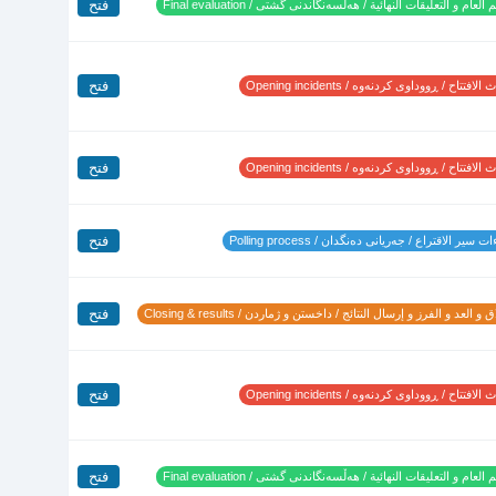
فتح
 العام و التعليقات النهائية / هەڵسەنگاندنی گشتی / Final evaluation
فتح
لافتتاح / ڕووداوی کردنەوە / Opening incidents
فتح
لافتتاح / ڕووداوی کردنەوە / Opening incidents
فتح
 سير الاقتراع / جەریانی دەنگدان / Polling process
فتح
 و العد و الفرز و إرسال النتائج / داخستن و ژماردن / Closing & results
فتح
لافتتاح / ڕووداوی کردنەوە / Opening incidents
فتح
 العام و التعليقات النهائية / هەڵسەنگاندنی گشتی / Final evaluation