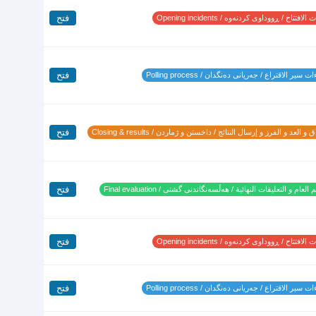
فتح
لافتتاح / ڕووداوی کردنەوە / Opening incidents
فتح
 سير الاقتراع / جەریانی دەنگدان / Polling process
فتح
 و العد و الفرز و إرسال النتائج / داخستن و ژماردن / Closing & results
فتح
 العام و التعليقات النهائية / هەڵسەنگاندنی گشتی / Final evaluation
فتح
لافتتاح / ڕووداوی کردنەوە / Opening incidents
فتح
 سير الاقتراع / جەریانی دەنگدان / Polling process