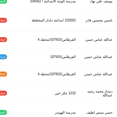
يوسف علي نهاد
مدرسة الوثبة الابتدائية / 104302
التقييم
ياسين محسين قادر
232502 ابتدائیة دلدار المختلطة
حوادث ا
عدالله عباس حسن
القرطاس/107915/محطه 4
حوادث ا
عبدالله عباس حسن
القرطاس/107915
إجراءات
عبدالله عباس حسن
القرطاس/107915/محطه 4
الإغلاق
ديندار محمد رشيد
1232 جكر خين
حوادث ا
عبدالله
حسن سمير لطيف
مدرسة الهويدر
التقييم