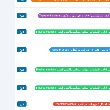
فتح
لحوادث (مستمر) / جۆرە جۆر ڕووداوەکان / Types of incidents
فتح
 العام و التعليقات النهائية / هەڵسەنگاندنی گشتی / Final evaluation
فتح
 سير الاقتراع / جەریانی دەنگدان / Polling process
فتح
 العام و التعليقات النهائية / هەڵسەنگاندنی گشتی / Final evaluation
فتح
 العام و التعليقات النهائية / هەڵسەنگاندنی گشتی / Final evaluation
فتح
لافتتاح / ڕووداوی کردنەوە / Opening incidents