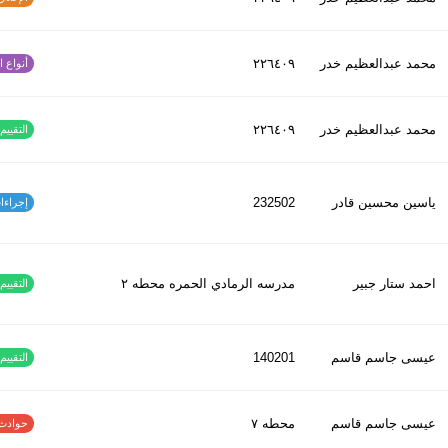
محمد عبدالعظیم خدر
٢٢٦٤٠٩
أنواع الح
محمد عبدالعظیم خدر
٢٢٦٤٠٩
التقييم ا
ياسين محسين قادر
232502
إجراءات س
احمد ستار جبير
مدرسه الرمادي الحمره محطه ٢
التقييم ا
عيسى جاسم قاسم
140201
التقييم ا
عيسى جاسم قاسم
محطه ٧
حوادث الاف