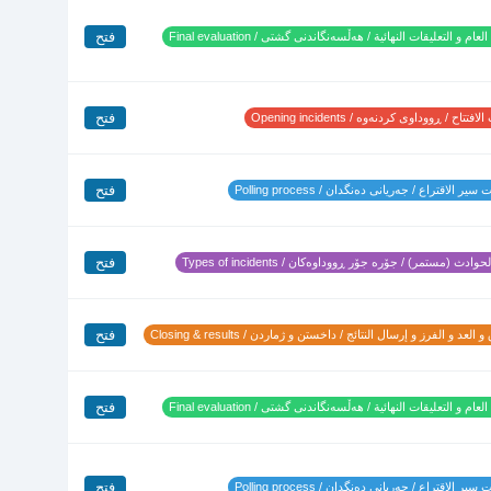
فتح
لعام و التعليقات النهائية / هەڵسەنگاندنی گشتی / Final evaluation
فتح
تتاح / ڕووداوی کردنەوە / Opening incidents
فتح
ير الاقتراع / جەریانی دەنگدان / Polling process
فتح
وادث (مستمر) / جۆرە جۆر ڕووداوەکان / Types of incidents
فتح
 العد و الفرز و إرسال النتائج / داخستن و ژماردن / Closing & results
فتح
لعام و التعليقات النهائية / هەڵسەنگاندنی گشتی / Final evaluation
فتح
ير الاقتراع / جەریانی دەنگدان / Polling process