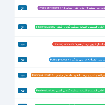
فتح
وادث (مستمر) / جۆرە جۆر ڕووداوەکان / Types of incidents
فتح
لعام و التعليقات النهائية / هەڵسەنگاندنی گشتی / Final evaluation
فتح
تتاح / ڕووداوی کردنەوە / Opening incidents
فتح
ير الاقتراع / جەریانی دەنگدان / Polling process
فتح
 العد و الفرز و إرسال النتائج / داخستن و ژماردن / Closing & results
فتح
لعام و التعليقات النهائية / هەڵسەنگاندنی گشتی / Final evaluation