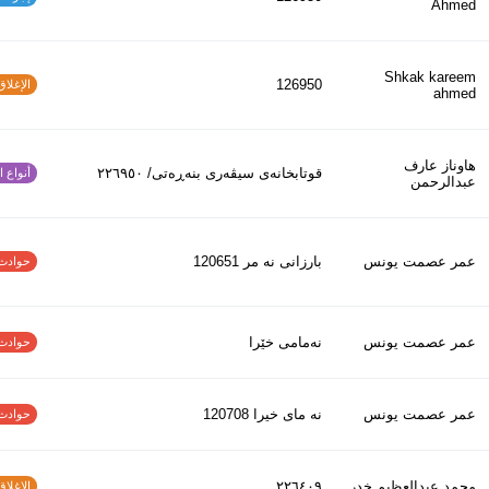
Ahmed
Shkak kareem
126950
الإغلاق و
ahmed
هاوناز عارف
قوتابخانەی سیڤەری بنەڕەتی/ ٢٢٦٩٥٠
أنواع الح
عبدالرحمن
عمر عصمت يونس
بارزانى نه مر 120651
حوادث الاف
عمر عصمت يونس
نەمامی خێرا
حوادث الاف
عمر عصمت يونس
نه ماى خيرا 120708
حوادث الاف
محمد عبدالعظیم خدر
٢٢٦٤٠٩
الإغلاق و