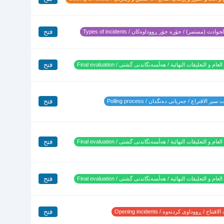
فتح
وادث (مستمر) / جۆرە جۆر ڕووداوەکان / Types of incidents
فتح
لعام و التعليقات النهائية / هەڵسەنگاندنی گشتی / Final evaluation
فتح
ير الاقتراع / جەریانی دەنگدان / Polling process
فتح
لعام و التعليقات النهائية / هەڵسەنگاندنی گشتی / Final evaluation
فتح
لعام و التعليقات النهائية / هەڵسەنگاندنی گشتی / Final evaluation
فتح
تتاح / ڕووداوی کردنەوە / Opening incidents