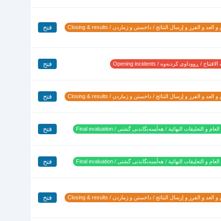
فتح
 العد و الفرز و إرسال النتائج / داخستن و ژماردن / Closing & results
فتح
تتاح / ڕووداوی کردنەوە / Opening incidents
فتح
 العد و الفرز و إرسال النتائج / داخستن و ژماردن / Closing & results
فتح
لعام و التعليقات النهائية / هەڵسەنگاندنی گشتی / Final evaluation
فتح
لعام و التعليقات النهائية / هەڵسەنگاندنی گشتی / Final evaluation
فتح
 العد و الفرز و إرسال النتائج / داخستن و ژماردن / Closing & results