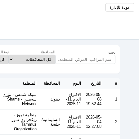
عودة للإدارة
المحافظة
نوع ال
بحث
#
التاريخ
اليوم
المحافظة
المنظمة
2026-05-
الاقتراع
شبكة شمس - تۆڕی
1
08
العام 11-
دهوك
شەمس - Shams
Network
11-2025
19:52:44
منظمة تموز -
2026-05-
الاقتراع
السليمانية/
رێکخراوی تموز -
2
04
العام 11-
حلبجة
Tammuz
11-2025
12:27:08
Organization