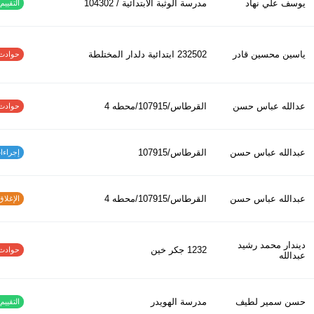
يوسف علي نهاد
مدرسة الوثبة الابتدائية / 104302
التقييم ا
ياسين محسين قادر
232502 ابتدائیة دلدار المختلطة
حوادث الاف
عدالله عباس حسن
القرطاس/107915/محطه 4
حوادث الاف
عبدالله عباس حسن
القرطاس/107915
إجراءات س
عبدالله عباس حسن
القرطاس/107915/محطه 4
الإغلاق و
ديندار محمد رشيد
1232 جكر خين
حوادث الاف
عبدالله
حسن سمير لطيف
مدرسة الهويدر
التقييم ا