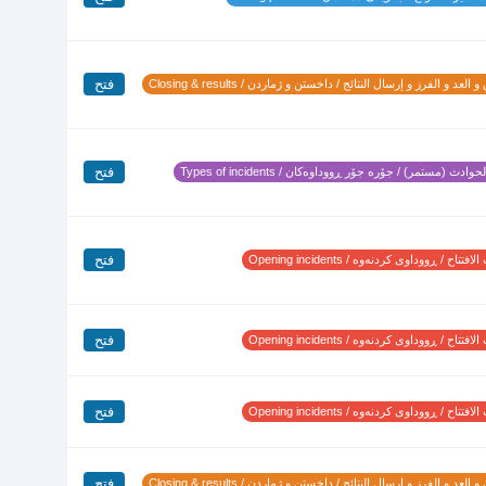
فتح
 العد و الفرز و إرسال النتائج / داخستن و ژماردن / Closing & results
فتح
وادث (مستمر) / جۆرە جۆر ڕووداوەکان / Types of incidents
فتح
تتاح / ڕووداوی کردنەوە / Opening incidents
فتح
تتاح / ڕووداوی کردنەوە / Opening incidents
فتح
تتاح / ڕووداوی کردنەوە / Opening incidents
فتح
 العد و الفرز و إرسال النتائج / داخستن و ژماردن / Closing & results