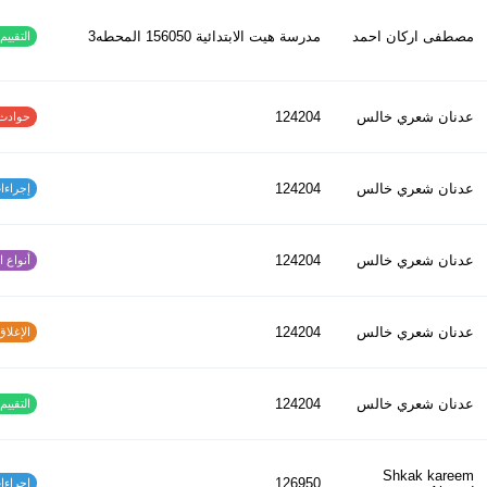
مصطفى اركان احمد
مدرسة هيت الابتدائية 156050 المحطه3
التقييم ا
عدنان شعري خالس
124204
حوادث الاف
عدنان شعري خالس
124204
إجراءات س
عدنان شعري خالس
124204
أنواع الح
عدنان شعري خالس
124204
الإغلاق و
عدنان شعري خالس
124204
التقييم ا
Shkak kareem
126950
إجراءات س