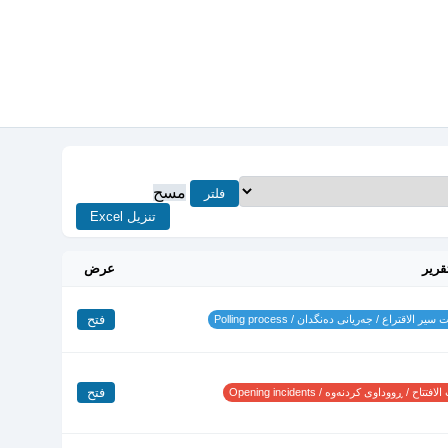
مسح
فلتر
تنزيل Excel
قرير
عرض
فتح
ير الاقتراع / جەریانی دەنگدان / Polling process
فتح
تتاح / ڕووداوی کردنەوە / Opening incidents