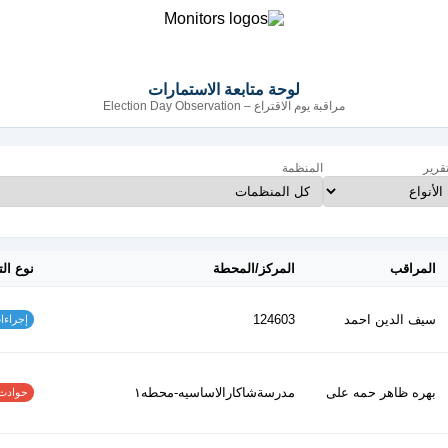
لوحة متابعة الاستمارات
مراقبة يوم الاقتراع – Election Day Observation
تقرير
المنظمة
المراقب
المركز/المحطة
نوع الت
سيف الدين احمد
124603
إجراءات س
بهره ظاهر حمه على
مدرسةشاكارالاساسيه-محطه١
حوادث الاف