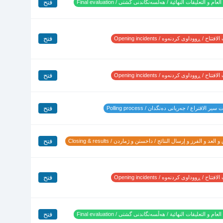
فتح
لعام و التعليقات النهائية / هەڵسەنگاندنی گشتی / Final evaluation
فتح
تتاح / ڕووداوی کردنەوە / Opening incidents
فتح
تتاح / ڕووداوی کردنەوە / Opening incidents
فتح
ير الاقتراع / جەریانی دەنگدان / Polling process
فتح
 العد و الفرز و إرسال النتائج / داخستن و ژماردن / Closing & results
فتح
تتاح / ڕووداوی کردنەوە / Opening incidents
فتح
لعام و التعليقات النهائية / هەڵسەنگاندنی گشتی / Final evaluation