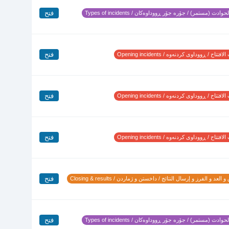
فتح
وادث (مستمر) / جۆرە جۆر ڕووداوەکان / Types of incidents
فتح
تتاح / ڕووداوی کردنەوە / Opening incidents
فتح
تتاح / ڕووداوی کردنەوە / Opening incidents
فتح
تتاح / ڕووداوی کردنەوە / Opening incidents
فتح
 العد و الفرز و إرسال النتائج / داخستن و ژماردن / Closing & results
فتح
وادث (مستمر) / جۆرە جۆر ڕووداوەکان / Types of incidents