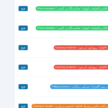
فتح
لعام و التعليقات النهائية / هەڵسەنگاندنی گشتی / Final evaluation
فتح
لعام و التعليقات النهائية / هەڵسەنگاندنی گشتی / Final evaluation
فتح
تتاح / ڕووداوی کردنەوە / Opening incidents
فتح
تتاح / ڕووداوی کردنەوە / Opening incidents
فتح
ير الاقتراع / جەریانی دەنگدان / Polling process
فتح
 العد و الفرز و إرسال النتائج / داخستن و ژماردن / Closing & results