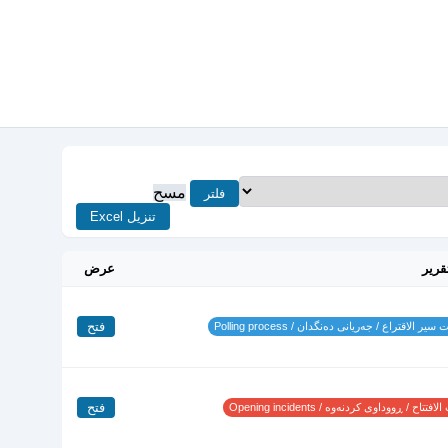
مسح
فلتر
تنزيل Excel
قرير
عرض
فتح
ير الاقتراع / جەریانی دەنگدان / Polling process
فتح
تتاح / ڕووداوی کردنەوە / Opening incidents