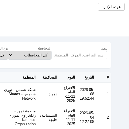
عودة للإدارة
المحافظة
نوع ال
بحث
#
التاريخ
اليوم
المحافظة
المنظمة
الاقتراع
2026-05-
شبكة شمس - تۆڕی
العام
1
08
دهوك
شەمس - Shams
11-11-
Network
19:52:44
2025
الاقتراع
منظمة تموز -
2026-05-
العام
السليمانية/
رێکخراوی تموز -
04
2
11-11-
حلبجة
Tammuz
12:27:08
Organization
2025