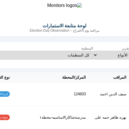
لوحة متابعة الاستمارات
مراقبة يوم الاقتراع – Election Day Observation
تقرير
المنظمة
المراقب
المركز/المحطة
نوع الت
سيف الدين احمد
124603
إجراءات س
بهره ظاهر حمه على
مدرسةشاكارالاساسيه-محطه١
حوادث الاف