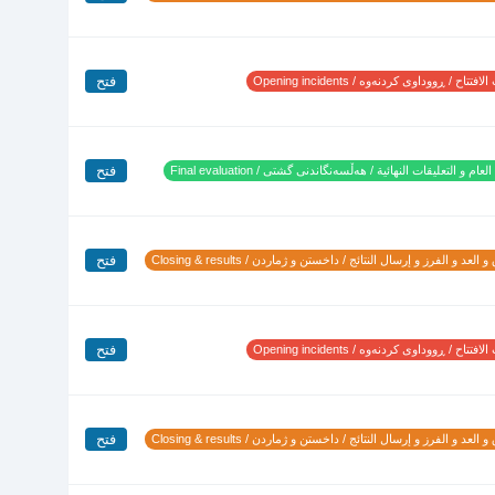
فتح
تتاح / ڕووداوی کردنەوە / Opening incidents
فتح
لعام و التعليقات النهائية / هەڵسەنگاندنی گشتی / Final evaluation
فتح
 العد و الفرز و إرسال النتائج / داخستن و ژماردن / Closing & results
فتح
تتاح / ڕووداوی کردنەوە / Opening incidents
فتح
 العد و الفرز و إرسال النتائج / داخستن و ژماردن / Closing & results