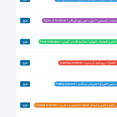
فتح
وادث (مستمر) / جۆرە جۆر ڕووداوەکان / Types of incidents
فتح
لعام و التعليقات النهائية / هەڵسەنگاندنی گشتی / Final evaluation
فتح
تتاح / ڕووداوی کردنەوە / Opening incidents
فتح
ير الاقتراع / جەریانی دەنگدان / Polling process
فتح
 العد و الفرز و إرسال النتائج / داخستن و ژماردن / Closing & results