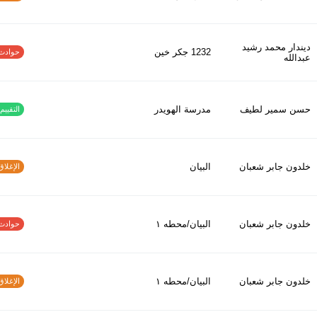
ديندار محمد رشيد
1232 جكر خين
حوادث الاف
عبدالله
حسن سمير لطيف
مدرسة الهويدر
التقييم ا
خلدون جابر شعبان
البيان
الإغلاق و
خلدون جابر شعبان
البيان/محطه ١
حوادث الاف
خلدون جابر شعبان
البيان/محطه ١
الإغلاق و