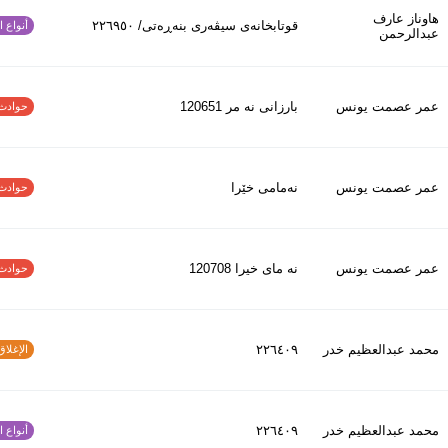
هاوناز عارف
قوتابخانەی سیڤەری بنەڕەتی/ ٢٢٦٩٥٠
أنواع الح
عبدالرحمن
عمر عصمت يونس
بارزانى نه مر 120651
حوادث الاف
عمر عصمت يونس
نەمامی خێرا
حوادث الاف
عمر عصمت يونس
نه ماى خيرا 120708
حوادث الاف
محمد عبدالعظیم خدر
٢٢٦٤٠٩
الإغلاق و
محمد عبدالعظیم خدر
٢٢٦٤٠٩
أنواع الح