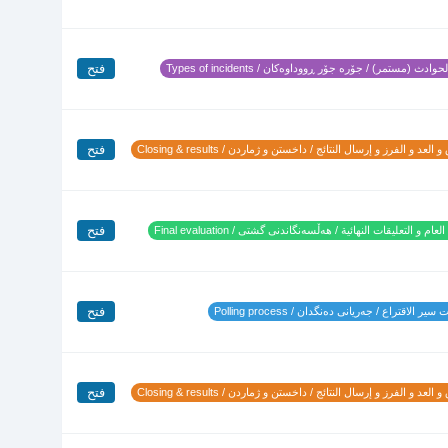
فتح
وادث (مستمر) / جۆرە جۆر ڕووداوەکان / Types of incidents
فتح
 العد و الفرز و إرسال النتائج / داخستن و ژماردن / Closing & results
فتح
لعام و التعليقات النهائية / هەڵسەنگاندنی گشتی / Final evaluation
فتح
ير الاقتراع / جەریانی دەنگدان / Polling process
فتح
 العد و الفرز و إرسال النتائج / داخستن و ژماردن / Closing & results