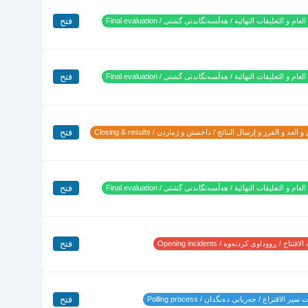
فتح
لعام و التعليقات النهائية / هەڵسەنگاندنی گشتی / Final evaluation
فتح
لعام و التعليقات النهائية / هەڵسەنگاندنی گشتی / Final evaluation
فتح
 العد و الفرز و إرسال النتائج / داخستن و ژماردن / Closing & results
فتح
لعام و التعليقات النهائية / هەڵسەنگاندنی گشتی / Final evaluation
فتح
تتاح / ڕووداوی کردنەوە / Opening incidents
فتح
ير الاقتراع / جەریانی دەنگدان / Polling process