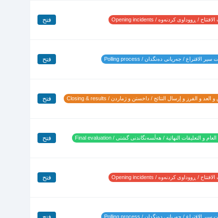
فتح
تتاح / ڕووداوی کردنەوە / Opening incidents
فتح
ير الاقتراع / جەریانی دەنگدان / Polling process
فتح
 العد و الفرز و إرسال النتائج / داخستن و ژماردن / Closing & results
فتح
لعام و التعليقات النهائية / هەڵسەنگاندنی گشتی / Final evaluation
فتح
تتاح / ڕووداوی کردنەوە / Opening incidents
فتح
ير الاقتراع / جەریانی دەنگدان / Polling process