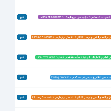
فتح
لحوادث (مستمر) / جۆرە جۆر ڕووداوەکان / Types of incidents
فتح
 و العد و الفرز و إرسال النتائج / داخستن و ژماردن / Closing & results
فتح
 العام و التعليقات النهائية / هەڵسەنگاندنی گشتی / Final evaluation
فتح
 سير الاقتراع / جەریانی دەنگدان / Polling process
فتح
 و العد و الفرز و إرسال النتائج / داخستن و ژماردن / Closing & results