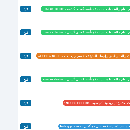
فتح
 العام و التعليقات النهائية / هەڵسەنگاندنی گشتی / Final evaluation
فتح
 العام و التعليقات النهائية / هەڵسەنگاندنی گشتی / Final evaluation
فتح
 و العد و الفرز و إرسال النتائج / داخستن و ژماردن / Closing & results
فتح
 العام و التعليقات النهائية / هەڵسەنگاندنی گشتی / Final evaluation
فتح
لافتتاح / ڕووداوی کردنەوە / Opening incidents
فتح
 سير الاقتراع / جەریانی دەنگدان / Polling process