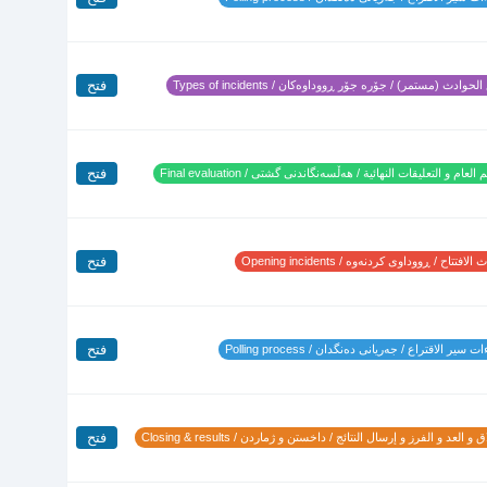
فتح
لحوادث (مستمر) / جۆرە جۆر ڕووداوەکان / Types of incidents
فتح
 العام و التعليقات النهائية / هەڵسەنگاندنی گشتی / Final evaluation
فتح
لافتتاح / ڕووداوی کردنەوە / Opening incidents
فتح
 سير الاقتراع / جەریانی دەنگدان / Polling process
فتح
 و العد و الفرز و إرسال النتائج / داخستن و ژماردن / Closing & results