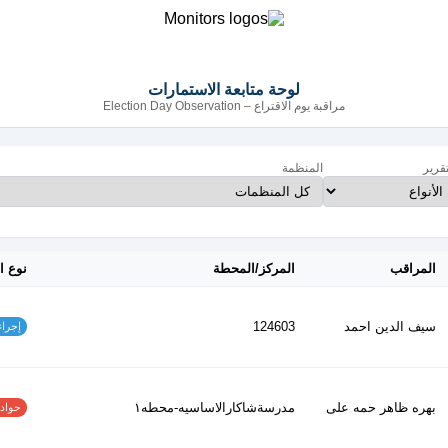
لوحة متابعة الاستمارات
مراقبة يوم الاقتراع – Election Day Observation
تقرير
المنظمة
المراقب
المركز/المحطة
نوع ا
سيف الدين احمد
124603
إجراءات
بهره ظاهر حمه على
مدرسةشاكارالاساسيه-محطه١
حوادث ا