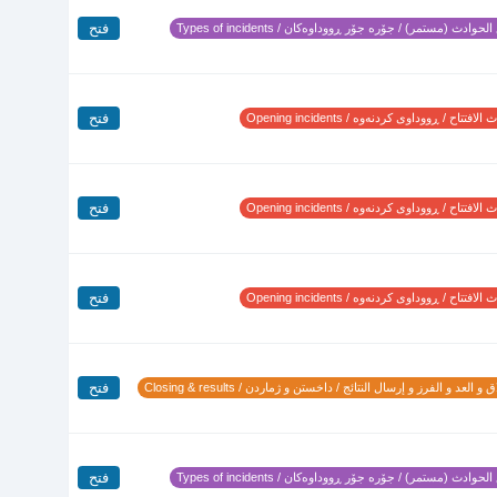
فتح
لحوادث (مستمر) / جۆرە جۆر ڕووداوەکان / Types of incidents
فتح
لافتتاح / ڕووداوی کردنەوە / Opening incidents
فتح
لافتتاح / ڕووداوی کردنەوە / Opening incidents
فتح
لافتتاح / ڕووداوی کردنەوە / Opening incidents
فتح
 و العد و الفرز و إرسال النتائج / داخستن و ژماردن / Closing & results
فتح
لحوادث (مستمر) / جۆرە جۆر ڕووداوەکان / Types of incidents