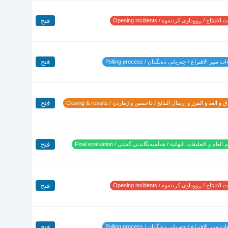
فتح
لافتتاح / ڕووداوی کردنەوە / Opening incidents
فتح
 سير الاقتراع / جەریانی دەنگدان / Polling process
فتح
 و العد و الفرز و إرسال النتائج / داخستن و ژماردن / Closing & results
فتح
 العام و التعليقات النهائية / هەڵسەنگاندنی گشتی / Final evaluation
فتح
لافتتاح / ڕووداوی کردنەوە / Opening incidents
فتح
 سير الاقتراع / جەریانی دەنگدان / Polling process