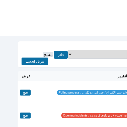
مسح
فلتر
تنزيل Excel
لتقرير
عرض
فتح
 سير الاقتراع / جەریانی دەنگدان / Polling process
فتح
لافتتاح / ڕووداوی کردنەوە / Opening incidents