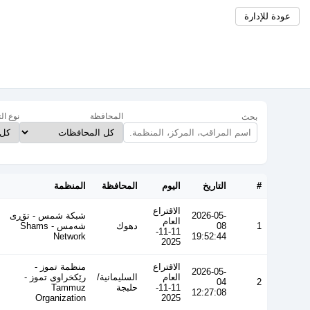
عودة للإدارة
المحافظة
نوع ال
بحث
#
التاريخ
اليوم
المحافظة
المنظمة
الاقتراع
2026-05-
شبكة شمس - تۆڕی
العام
1
08
دهوك
شەمس - Shams
11-11-
Network
19:52:44
2025
الاقتراع
منظمة تموز -
2026-05-
العام
السليمانية/
رێکخراوی تموز -
04
2
11-11-
حلبجة
Tammuz
12:27:08
Organization
2025