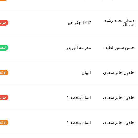
ديندار محمد رشيد
1232 جكر خين
حوادث ا
عبدالله
حسن سمير لطيف
مدرسة الهويدر
التقييم
خلدون جابر شعبان
البيان
الإغلاق
خلدون جابر شعبان
البيان/محطه ١
حوادث ا
خلدون جابر شعبان
البيان/محطه ١
الإغلاق