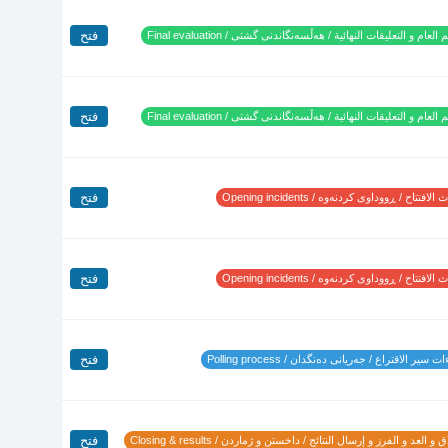
فتح
 العام و التعليقات النهائية / هەڵسەنگاندنی گشتی / Final evaluation
فتح
 العام و التعليقات النهائية / هەڵسەنگاندنی گشتی / Final evaluation
فتح
لافتتاح / ڕووداوی کردنەوە / Opening incidents
فتح
لافتتاح / ڕووداوی کردنەوە / Opening incidents
فتح
 سير الاقتراع / جەریانی دەنگدان / Polling process
فتح
 و العد و الفرز و إرسال النتائج / داخستن و ژماردن / Closing & results