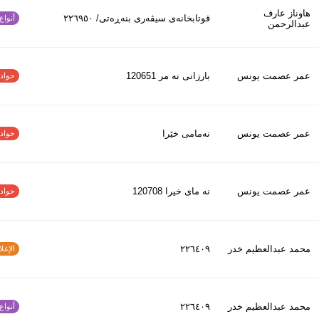
هاوناز عارف
قوتابخانەی سیڤەری بنەڕەتی/ ٢٢٦٩٥٠
أنواع ا
عبدالرحمن
عمر عصمت يونس
بارزانى نه مر 120651
حوادث ا
عمر عصمت يونس
نەمامی خێرا
حوادث ا
عمر عصمت يونس
نه ماى خيرا 120708
حوادث ا
محمد عبدالعظیم خدر
٢٢٦٤٠٩
الإغلاق
محمد عبدالعظیم خدر
٢٢٦٤٠٩
أنواع ا