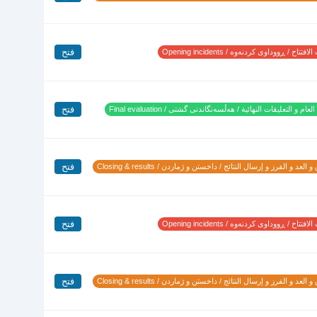
فتح
تتاح / ڕووداوی کردنەوە / Opening incidents
فتح
لعام و التعليقات النهائية / هەڵسەنگاندنی گشتی / Final evaluation
فتح
 العد و الفرز و إرسال النتائج / داخستن و ژماردن / Closing & results
فتح
تتاح / ڕووداوی کردنەوە / Opening incidents
فتح
 العد و الفرز و إرسال النتائج / داخستن و ژماردن / Closing & results