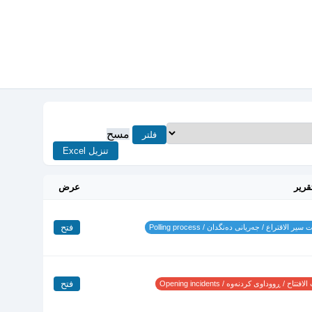
مسح
فلتر
تنزيل Excel
قرير
عرض
فتح
ير الاقتراع / جەریانی دەنگدان / Polling process
فتح
تتاح / ڕووداوی کردنەوە / Opening incidents