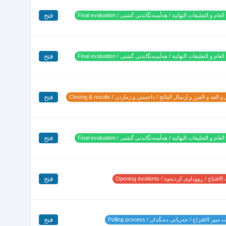
فتح
لعام و التعليقات النهائية / هەڵسەنگاندنی گشتی / Final evaluation
فتح
لعام و التعليقات النهائية / هەڵسەنگاندنی گشتی / Final evaluation
فتح
 العد و الفرز و إرسال النتائج / داخستن و ژماردن / Closing & results
فتح
لعام و التعليقات النهائية / هەڵسەنگاندنی گشتی / Final evaluation
فتح
تتاح / ڕووداوی کردنەوە / Opening incidents
فتح
ير الاقتراع / جەریانی دەنگدان / Polling process