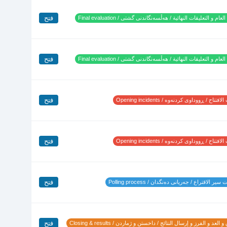
فتح
لعام و التعليقات النهائية / هەڵسەنگاندنی گشتی / Final evaluation
فتح
لعام و التعليقات النهائية / هەڵسەنگاندنی گشتی / Final evaluation
فتح
تتاح / ڕووداوی کردنەوە / Opening incidents
فتح
تتاح / ڕووداوی کردنەوە / Opening incidents
فتح
ير الاقتراع / جەریانی دەنگدان / Polling process
فتح
 العد و الفرز و إرسال النتائج / داخستن و ژماردن / Closing & results