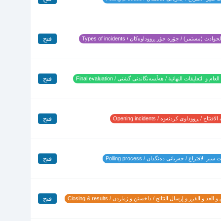
فتح
وادث (مستمر) / جۆرە جۆر ڕووداوەکان / Types of incidents
فتح
لعام و التعليقات النهائية / هەڵسەنگاندنی گشتی / Final evaluation
فتح
تتاح / ڕووداوی کردنەوە / Opening incidents
فتح
ير الاقتراع / جەریانی دەنگدان / Polling process
فتح
 العد و الفرز و إرسال النتائج / داخستن و ژماردن / Closing & results