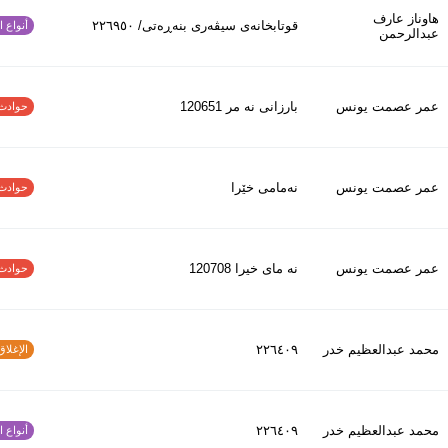
هاوناز عارف
قوتابخانەی سیڤەری بنەڕەتی/ ٢٢٦٩٥٠
أنواع الح
عبدالرحمن
عمر عصمت يونس
بارزانى نه مر 120651
حوادث الاف
عمر عصمت يونس
نەمامی خێرا
حوادث الاف
عمر عصمت يونس
نه ماى خيرا 120708
حوادث الاف
محمد عبدالعظیم خدر
٢٢٦٤٠٩
الإغلاق و
محمد عبدالعظیم خدر
٢٢٦٤٠٩
أنواع الح