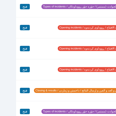
فتح
وادث (مستمر) / جۆرە جۆر ڕووداوەکان / Types of incidents
فتح
تتاح / ڕووداوی کردنەوە / Opening incidents
فتح
تتاح / ڕووداوی کردنەوە / Opening incidents
فتح
تتاح / ڕووداوی کردنەوە / Opening incidents
فتح
 العد و الفرز و إرسال النتائج / داخستن و ژماردن / Closing & results
فتح
وادث (مستمر) / جۆرە جۆر ڕووداوەکان / Types of incidents