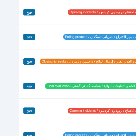
فتح
تتاح / ڕووداوی کردنەوە / Opening incidents
فتح
ير الاقتراع / جەریانی دەنگدان / Polling process
فتح
 العد و الفرز و إرسال النتائج / داخستن و ژماردن / Closing & results
فتح
لعام و التعليقات النهائية / هەڵسەنگاندنی گشتی / Final evaluation
فتح
تتاح / ڕووداوی کردنەوە / Opening incidents
فتح
ير الاقتراع / جەریانی دەنگدان / Polling process