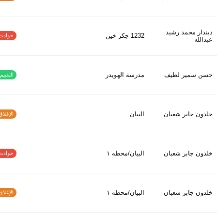
ديندار محمد رشيد
1232 جكر خين
حوادث الاف
عبدالله
حسن سمير لطيف
مدرسة الهويدر
التقييم ا
خلدون جابر شعبان
البيان
الإغلاق و
خلدون جابر شعبان
البيان/محطه ١
حوادث الاف
خلدون جابر شعبان
البيان/محطه ١
الإغلاق و