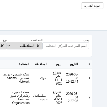
عودة للإدارة
المحافظة
نوع ال
بحث
#
التاريخ
اليوم
المحافظة
المنظمة
الاقتراع
2026-05-
شبكة شمس - تۆڕی
العام
1
08
دهوك
شەمس - Shams
11-11-
Network
19:52:44
2025
الاقتراع
منظمة تموز -
2026-05-
العام
السليمانية/
رێکخراوی تموز -
04
2
11-11-
حلبجة
Tammuz
12:27:08
Organization
2025