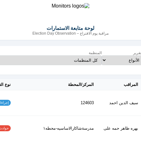
لوحة متابعة الاستمارات
مراقبة يوم الاقتراع – Election Day Observation
تقرير
المنظمة
المراقب
المركز/المحطة
نوع الت
سيف الدين احمد
124603
إجراءات س
بهره ظاهر حمه على
مدرسةشاكارالاساسيه-محطه١
حوادث الاف