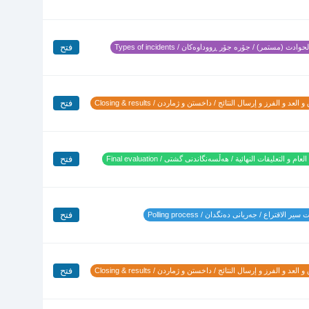
فتح
وادث (مستمر) / جۆرە جۆر ڕووداوەکان / Types of incidents
فتح
 العد و الفرز و إرسال النتائج / داخستن و ژماردن / Closing & results
فتح
لعام و التعليقات النهائية / هەڵسەنگاندنی گشتی / Final evaluation
فتح
ير الاقتراع / جەریانی دەنگدان / Polling process
فتح
 العد و الفرز و إرسال النتائج / داخستن و ژماردن / Closing & results